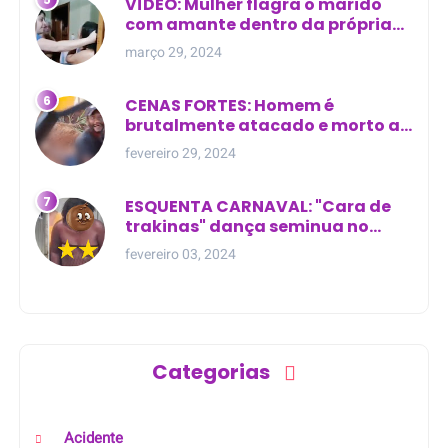
VÍDEO: Mulher flagra o marido
com amante dentro da própria
residência
março 29, 2024
CENAS FORTES: Homem é
brutalmente atacado e morto a
golpes de facão em joão lisboa
fevereiro 29, 2024
ESQUENTA CARNAVAL: "Cara de
trakinas" dança seminua no
meio da rua na Bahia
fevereiro 03, 2024
Categorias
Acidente