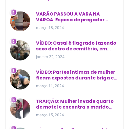
VARÃO PASSOU A VARA NA
VAROA: Esposa de pregador
evangélico descobre
março 18, 2024
relacionamento extra-conjugal
VÍDEO: Casal é flagrado fazendo
sexo dentro de cemitério, em
cima de túmulo no Maranhão
janeiro 22, 2024
VÍDEO: Partes íntimas de mulher
ficam expostas durante briga em
Manaus
março 11, 2024
TRAIÇÃO: Mulher invade quarto
de motel e encontra o marido
com outra na cama
março 15, 2024