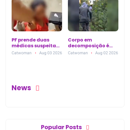
flagrante
PF prende duas
Corpo em
médicas suspeitas
decomposição é
de torturar
encontrado em
Catwoman
Aug 03 2026
Catwoman
Aug 02 2026
boliviana em
área de mata na
Guajará-Mirim (RO)
zona rural de
Curralinhos (PI)
News
Popular Posts