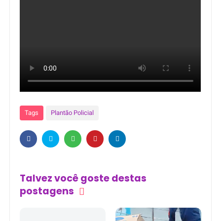
Tags
Plantão Policial
Talvez você goste destas
postagens