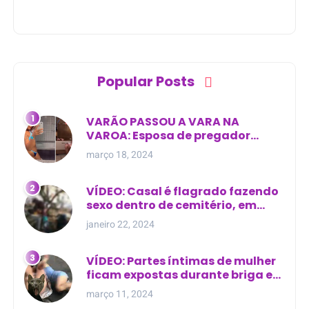
Popular Posts
VARÃO PASSOU A VARA NA
VAROA: Esposa de pregador
evangélico descobre
março 18, 2024
relacionamento extra-conjugal
VÍDEO: Casal é flagrado fazendo
sexo dentro de cemitério, em
cima de túmulo no Maranhão
janeiro 22, 2024
VÍDEO: Partes íntimas de mulher
ficam expostas durante briga em
Manaus
março 11, 2024