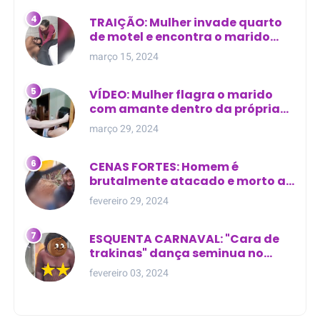
TRAIÇÃO: Mulher invade quarto
de motel e encontra o marido
com outra na cama
março 15, 2024
VÍDEO: Mulher flagra o marido
com amante dentro da própria
residência
março 29, 2024
CENAS FORTES: Homem é
brutalmente atacado e morto a
golpes de facão em joão lisboa
fevereiro 29, 2024
ESQUENTA CARNAVAL: "Cara de
trakinas" dança seminua no
meio da rua na Bahia
fevereiro 03, 2024