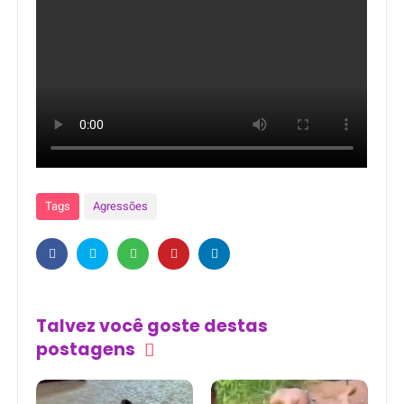
Tags
Agressões
Talvez você goste destas
postagens