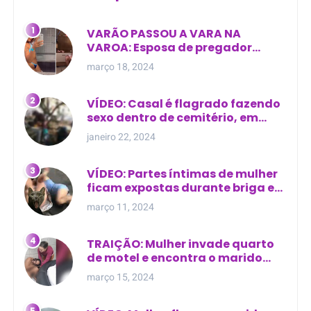
VARÃO PASSOU A VARA NA
VAROA: Esposa de pregador
evangélico descobre
março 18, 2024
relacionamento extra-conjugal
VÍDEO: Casal é flagrado fazendo
sexo dentro de cemitério, em
cima de túmulo no Maranhão
janeiro 22, 2024
VÍDEO: Partes íntimas de mulher
ficam expostas durante briga em
Manaus
março 11, 2024
TRAIÇÃO: Mulher invade quarto
de motel e encontra o marido
com outra na cama
março 15, 2024