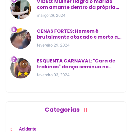
VÍDEO: Mulher flagra o marido
com amante dentro da própria
residência
março 29, 2024
CENAS FORTES: Homem é
brutalmente atacado e morto a
golpes de facão em joão lisboa
fevereiro 29, 2024
ESQUENTA CARNAVAL: "Cara de
trakinas" dança seminua no
meio da rua na Bahia
fevereiro 03, 2024
Categorias
Acidente