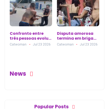
(MA)
Confronto entre
Disputa amorosa
três pessoas evolui
termina em briga
para agressões
entre mulheres em
Catwoman
Jul 23 2026
Catwoman
Jul 23 2026
com pedaços de
bar de Mossoró
madeira no bairro
Redenção
News
Popular Posts