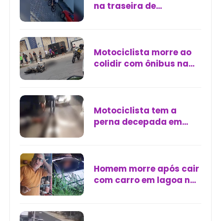
na traseira de
caminhão estacionado
em Caraguatatuba
Motociclista morre ao
colidir com ônibus na
zona norte de Aracaju
Motociclista tem a
perna decepada em
acidente na estrada de
Mari, na Paraíba
Homem morre após cair
com carro em lagoa na
PE-088, em Bom Jardim
(PE)