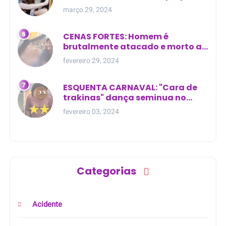
residência
março 29, 2024
CENAS FORTES: Homem é
brutalmente atacado e morto a
golpes de facão em joão lisboa
fevereiro 29, 2024
ESQUENTA CARNAVAL: "Cara de
trakinas" dança seminua no
meio da rua na Bahia
fevereiro 03, 2024
Categorias
Acidente