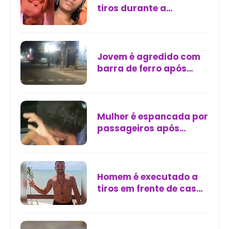
tiros durante a
madrugada em Olinda
Jovem é agredido com
barra de ferro após
depredar carros e loja;
estado de saúde é
grave
Mulher é espancada por
passageiros após
participar de assalto
em micro-ônibus em
Salvador
Homem é executado a
tiros em frente de casa
no Cabo de Santo
Agostinho