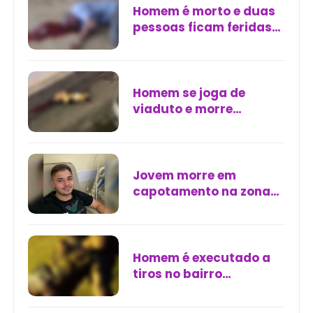
Homem é morto e duas
pessoas ficam feridas
em ataque armado no
Subúrbio de Salvador
Homem se joga de
viaduto e morre
durante perseguição
em Manaus
Jovem morre em
capotamento na zona
rural de Limoeiro do
Norte (CE)
Homem é executado a
tiros no bairro
Alvorada, em Escada
(PE)