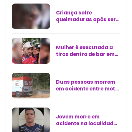
Criança sofre
queimaduras após ser
agredida pelo padrasto
em Autazes (AM)
Mulher é executada a
tiros dentro de bar em
Amarante do Maranhão
Duas pessoas morrem
em acidente entre moto
e carro na BR-343, em
Altos (PI)
Jovem morre em
acidente na localidade
de Belém, em