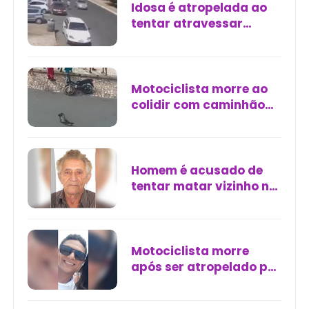
Idosa é atropelada ao
tentar atravessar
avenida em Uberlândia
Motociclista morre ao
colidir com caminhão
parado na BR-304, em
Mossoró
Homem é acusado de
tentar matar vizinho no
bairro Henrique Jorge,
em Fortaleza
Motociclista morre
após ser atropelado por
ônibus no centro de
Itabuna