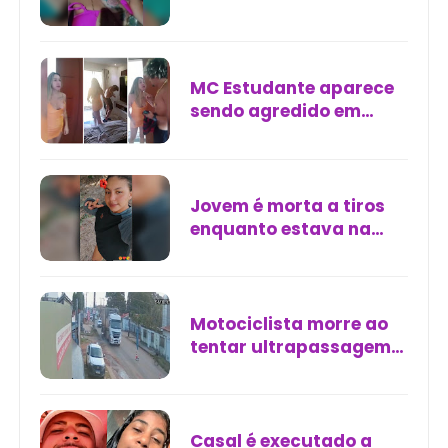
Vitorino Freire, em São
Luís
MC Estudante aparece
sendo agredido em
vídeos e diz que
agressões eram
mútuas
Jovem é morta a tiros
enquanto estava na
garupa de moto em
Maracaçumé (MA)
Motociclista morre ao
tentar ultrapassagem e
ser esmagado por
caçamba na Grande
São Luís
Casal é executado a