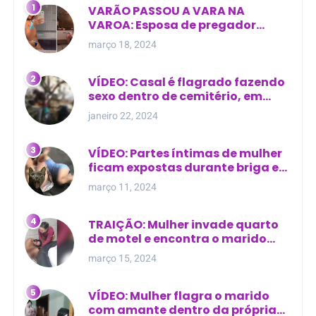
VARÃO PASSOU A VARA NA
VAROA: Esposa de pregador
evangélico descobre
março 18, 2024
relacionamento extra-conjugal
VÍDEO: Casal é flagrado fazendo
sexo dentro de cemitério, em
cima de túmulo no Maranhão
janeiro 22, 2024
VÍDEO: Partes íntimas de mulher
ficam expostas durante briga em
Manaus
março 11, 2024
TRAIÇÃO: Mulher invade quarto
de motel e encontra o marido
com outra na cama
março 15, 2024
VÍDEO: Mulher flagra o marido
com amante dentro da própria