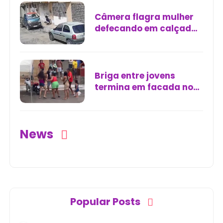
Câmera flagra mulher
defecando em calçada
no bairro Vila Velha, em
Fortaleza
Briga entre jovens
termina em facada no
centro de Jacobina
(BA)
News
Popular Posts