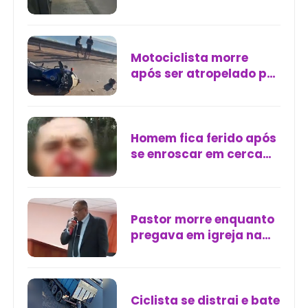
tiros durante tentativa
de assalto em Belford
Roxo
Motociclista morre
após ser atropelado por
caminhão na ponte
entre Luzimangues e
Palmas
Homem fica ferido após
se enroscar em cerca
de arame farpado em
Juazeiro do Piauí
Pastor morre enquanto
pregava em igreja na
Venezuela
Ciclista se distrai e bate