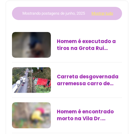
Mostrando postagens de junho, 2025
Mostrar tudo
Homem é executado a
tiros na Grota Rui
Palmeira, em Maceió
Carreta desgovernada
arremessa carro de
ponte e deixa cinco
feridos em Cândido
Sales, na Bahia
Homem é encontrado
morto na Vila Dr.
Julinho, em São José de
Ribamar