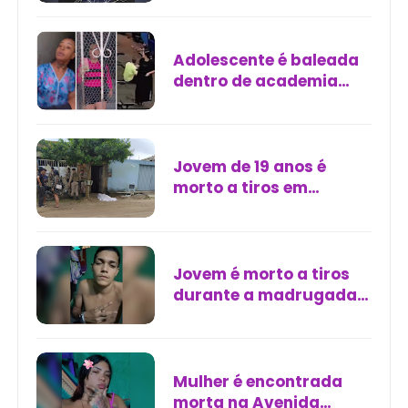
Quixeramobim
Adolescente é baleada
dentro de academia
após confusão entre
motoboys e moradora
em Cariacica (ES)
Jovem de 19 anos é
morto a tiros em
Teixeira de Freitas (BA)
Jovem é morto a tiros
durante a madrugada
de segunda-feira em
Igarassu (PE)
Mulher é encontrada
morta na Avenida