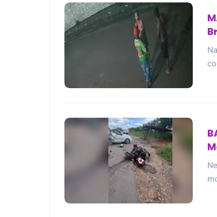
M
B
Na
co
B
M
Ne
mo