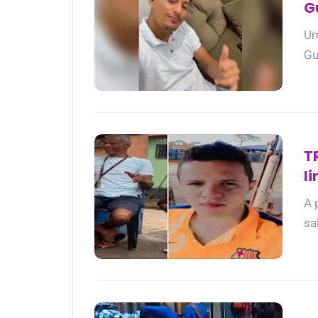
G
Um
Gu
T
l
p
A 
sa