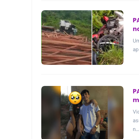
P
n
Um
ap
P
m
Vi
as
n…