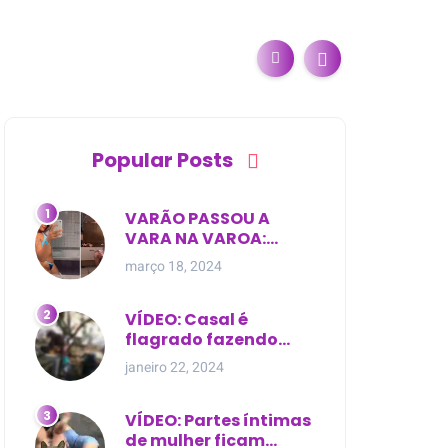
Popular Posts
VARÃO PASSOU A
VARA NA VAROA:
Esposa de pregador
março 18, 2024
evangélico descobre
relacionamento
extra-conjugal
VÍDEO: Casal é
flagrado fazendo
sexo dentro de
janeiro 22, 2024
cemitério, em cima de
túmulo no Maranhão
VÍDEO: Partes íntimas
de mulher ficam