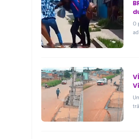
B
d
n
O 
ad
V
V
Um
tr