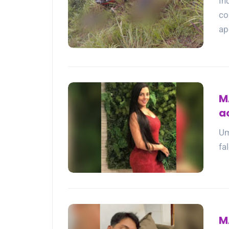
In
co
ap
M
a
Um
fa
M