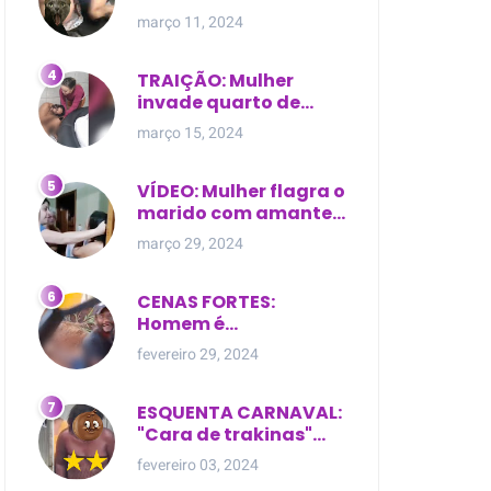
expostas durante
março 11, 2024
briga em Manaus
TRAIÇÃO: Mulher
invade quarto de
motel e encontra o
março 15, 2024
marido com outra na
cama
VÍDEO: Mulher flagra o
marido com amante
dentro da própria
março 29, 2024
residência
CENAS FORTES:
Homem é
brutalmente atacado
fevereiro 29, 2024
e morto a golpes de
facão em joão lisboa
ESQUENTA CARNAVAL:
"Cara de trakinas"
dança seminua no
fevereiro 03, 2024
meio da rua na Bahia