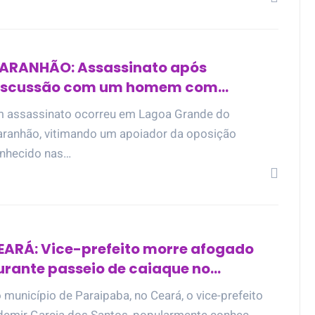
ARANHÃO: Assassinato após
iscussão com um homem com
eficiência física em Lagoa Grande
 assassinato ocorreu em Lagoa Grande do
ranhão, vitimando um apoiador da oposição
nhecido nas…
EARÁ: Vice-prefeito morre afogado
urante passeio de caiaque no
unicípio de Paraipaba
 município de Paraipaba, no Ceará, o vice-prefeito