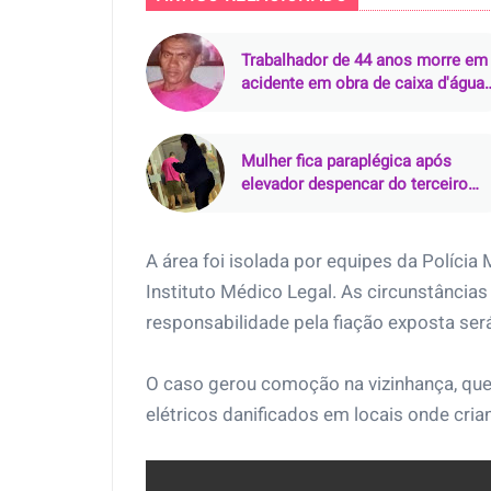
Trabalhador de 44 anos morre em
acidente em obra de caixa d'água
em Iguatu (CE)
Mulher fica paraplégica após
elevador despencar do terceiro
andar em João Pessoa (PB)
A área foi isolada por equipes da Polícia M
Instituto Médico Legal. As circunstância
responsabilidade pela fiação exposta será
O caso gerou comoção na vizinhança, que 
elétricos danificados em locais onde cri