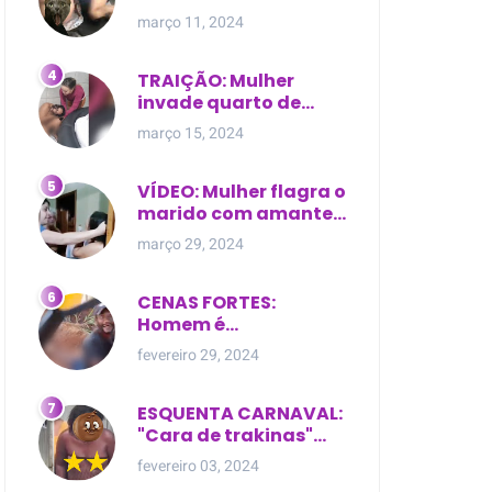
expostas durante
março 11, 2024
briga em Manaus
TRAIÇÃO: Mulher
invade quarto de
motel e encontra o
março 15, 2024
marido com outra na
cama
VÍDEO: Mulher flagra o
marido com amante
dentro da própria
março 29, 2024
residência
CENAS FORTES:
Homem é
brutalmente atacado
fevereiro 29, 2024
e morto a golpes de
facão em joão lisboa
ESQUENTA CARNAVAL:
"Cara de trakinas"
dança seminua no
fevereiro 03, 2024
meio da rua na Bahia