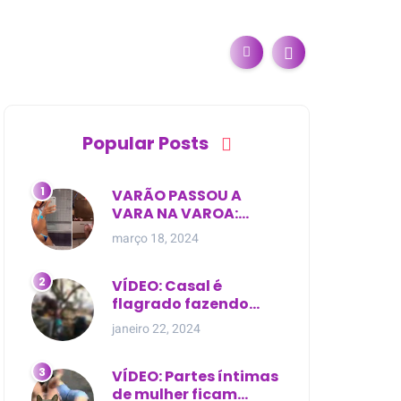
Popular Posts
VARÃO PASSOU A
VARA NA VAROA:
Esposa de pregador
março 18, 2024
evangélico descobre
relacionamento
extra-conjugal
VÍDEO: Casal é
flagrado fazendo
sexo dentro de
janeiro 22, 2024
cemitério, em cima de
túmulo no Maranhão
VÍDEO: Partes íntimas
de mulher ficam