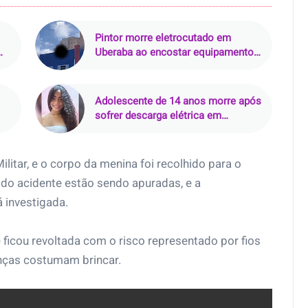
Pintor morre eletrocutado em
Uberaba ao encostar equipamento
em rede de alta tensão
Adolescente de 14 anos morre após
sofrer descarga elétrica em
quiosque de praça em Pinheiro
ilitar, e o corpo da menina foi recolhido para o
s do acidente estão sendo apuradas, e a
 investigada.
ficou revoltada com o risco representado por fios
anças costumam brincar.