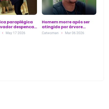
fica paraplégica
Homem morre após ser
evador despencar
atingido por árvore
eiro andar em
durante poda em
May 17 2026
Catwoman
Mar 06 2026
ssoa (PB)
Panelas, no Agreste de
Pernambuco