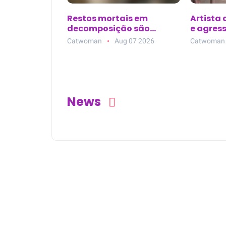
Restos mortais em
Artista
decomposição são
e agres
encontrados em
2000, e
Catwoman
Aug 07 2026
Catwoman
plantação de dendê em
Mãe do Rio (PA)
News