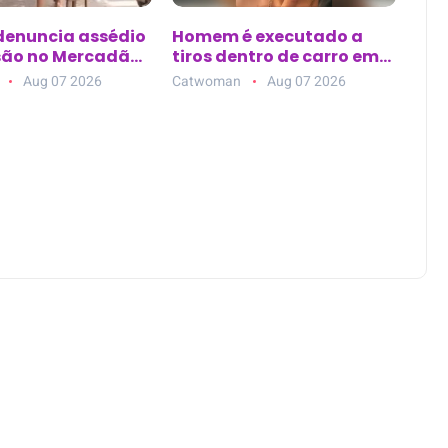
 denuncia assédio
Homem é executado a
são no Mercadão
tiros dentro de carro em
m Santarém (PA)
posto de combustível em
Aug 07 2026
Catwoman
Aug 07 2026
Nazaré da Mata (PE)