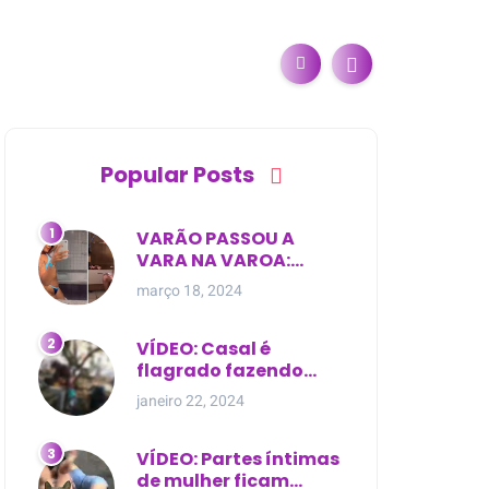
Popular Posts
VARÃO PASSOU A
VARA NA VAROA:
Esposa de pregador
março 18, 2024
evangélico descobre
relacionamento
extra-conjugal
VÍDEO: Casal é
flagrado fazendo
sexo dentro de
janeiro 22, 2024
cemitério, em cima de
túmulo no Maranhão
VÍDEO: Partes íntimas
de mulher ficam