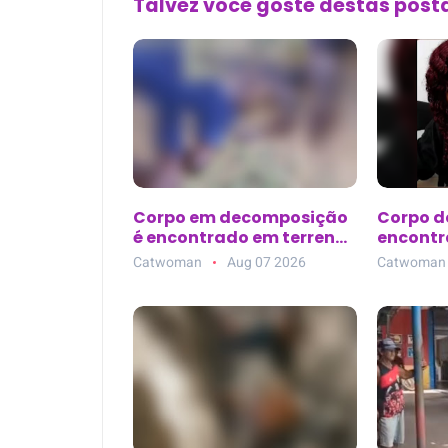
Talvez você goste destas pos
Corpo em decomposição
Corpo d
é encontrado em terreno
encontr
baldio atrás do
Guajará 
Catwoman
Aug 07 2026
Catwoman
Supermercado Rebouças,
buscas 
em Mossoró (RN)