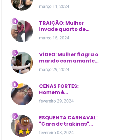
expostas durante
março 11, 2024
briga em Manaus
TRAIÇÃO: Mulher
invade quarto de
motel e encontra o
março 15, 2024
marido com outra na
cama
VÍDEO: Mulher flagra o
marido com amante
dentro da própria
março 29, 2024
residência
CENAS FORTES:
Homem é
brutalmente atacado
fevereiro 29, 2024
e morto a golpes de
facão em joão lisboa
ESQUENTA CARNAVAL:
"Cara de trakinas"
dança seminua no
fevereiro 03, 2024
meio da rua na Bahia