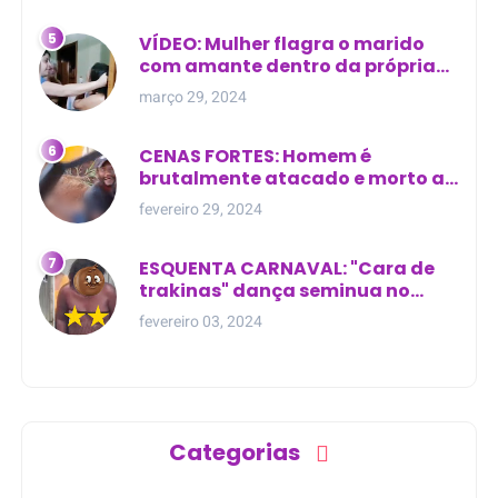
VÍDEO: Mulher flagra o marido
com amante dentro da própria
residência
março 29, 2024
CENAS FORTES: Homem é
brutalmente atacado e morto a
golpes de facão em joão lisboa
fevereiro 29, 2024
ESQUENTA CARNAVAL: "Cara de
trakinas" dança seminua no
meio da rua na Bahia
fevereiro 03, 2024
Categorias