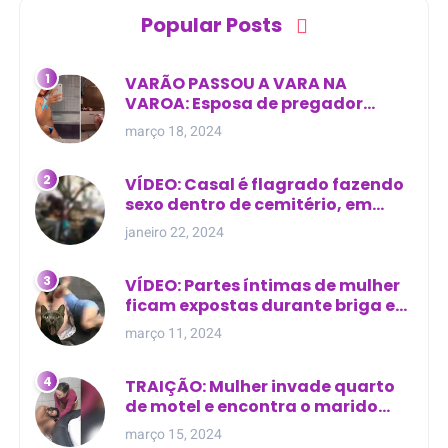
Popular Posts
VARÃO PASSOU A VARA NA
VAROA: Esposa de pregador
evangélico descobre
março 18, 2024
relacionamento extra-conjugal
VÍDEO: Casal é flagrado fazendo
sexo dentro de cemitério, em
cima de túmulo no Maranhão
janeiro 22, 2024
VÍDEO: Partes íntimas de mulher
ficam expostas durante briga em
Manaus
março 11, 2024
TRAIÇÃO: Mulher invade quarto
de motel e encontra o marido
com outra na cama
março 15, 2024