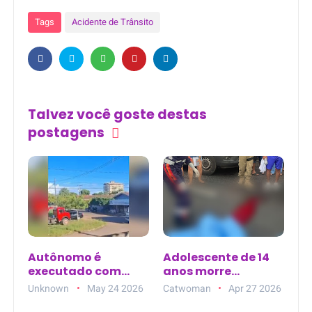
Tags
Acidente de Trânsito
Talvez você goste destas
postagens
Autônomo é
Adolescente de 14
executado com
anos morre
vários tiros na
atropelada na
Unknown
May 24 2026
Catwoman
Apr 27 2026
frente da família
ciclofaixa da