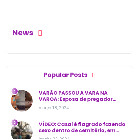
mortos na BR-101
principal de Nova
Esperança do Piriá
(PA)
News
Popular Posts
VARÃO PASSOU A VARA NA
VAROA: Esposa de pregador
evangélico descobre
março 18, 2024
relacionamento extra-conjugal
VÍDEO: Casal é flagrado fazendo
sexo dentro de cemitério, em
cima de túmulo no Maranhão
janeiro 22, 2024