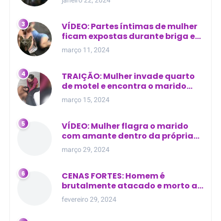
VÍDEO: Partes íntimas de mulher
ficam expostas durante briga em
Manaus
março 11, 2024
TRAIÇÃO: Mulher invade quarto
de motel e encontra o marido
com outra na cama
março 15, 2024
VÍDEO: Mulher flagra o marido
com amante dentro da própria
residência
março 29, 2024
CENAS FORTES: Homem é
brutalmente atacado e morto a
golpes de facão em joão lisboa
fevereiro 29, 2024