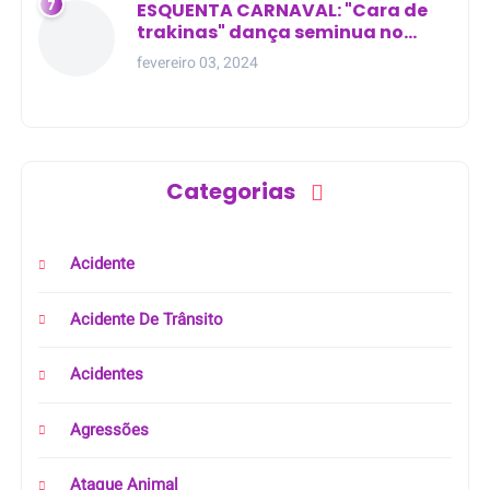
ESQUENTA CARNAVAL: "Cara de
trakinas" dança seminua no
meio da rua na Bahia
fevereiro 03, 2024
Categorias
Acidente
Acidente De Trânsito
Acidentes
Agressões
Ataque Animal