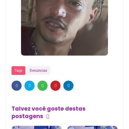
Tags
Denúncias
Talvez você goste destas
postagens