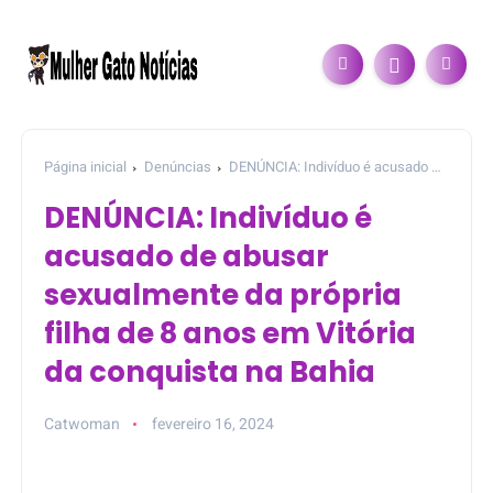
Página inicial
Denúncias
DENÚNCIA: Indivíduo é acusado de
abusar sexualmente da própria filha de 8 anos em Vitória da
DENÚNCIA: Indivíduo é
conquista na Bahia
acusado de abusar
sexualmente da própria
filha de 8 anos em Vitória
da conquista na Bahia
Catwoman
fevereiro 16, 2024