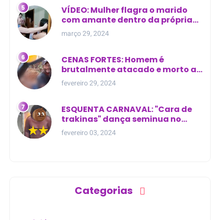
VÍDEO: Mulher flagra o marido
com amante dentro da própria
residência
março 29, 2024
CENAS FORTES: Homem é
brutalmente atacado e morto a
golpes de facão em joão lisboa
fevereiro 29, 2024
ESQUENTA CARNAVAL: "Cara de
trakinas" dança seminua no
meio da rua na Bahia
fevereiro 03, 2024
Categorias