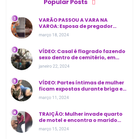
Popular Posts
VARÃO PASSOU A VARA NA
VAROA: Esposa de pregador
evangélico descobre
março 18, 2024
relacionamento extra-conjugal
VÍDEO: Casal é flagrado fazendo
sexo dentro de cemitério, em
cima de túmulo no Maranhão
janeiro 22, 2024
VÍDEO: Partes íntimas de mulher
ficam expostas durante briga em
Manaus
março 11, 2024
TRAIÇÃO: Mulher invade quarto
de motel e encontra o marido
com outra na cama
março 15, 2024