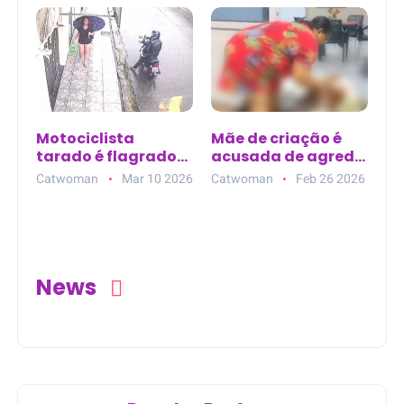
Palmeiras de Goiás
(GO)
Motociclista
Mãe de criação é
tarado é flagrado
acusada de agredir
se masturbando
e abandonar
Catwoman
Mar 10 2026
Catwoman
Feb 26 2026
para mulher no
adolescente com
Conjunto Tapajós,
deficiência
em Belém
News