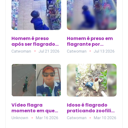
Homem é preso
Homem é preso em
após ser flagrado
flagrante por
se masturbando
assédio sexual em
Catwoman
Jul 21 2026
Catwoman
Jul 13 2026
dentro de
supermercado no
supermercado no
Maranhão
Maranhão
Vídeo flagra
Idoso é flagrado
momento em que
praticando zoofilia;
homem em moto dá
vídeo circula nas
Unknown
Mar 16 2026
Catwoman
Mar 10 2026
veneno em petisco
redes sociais
para cadela em