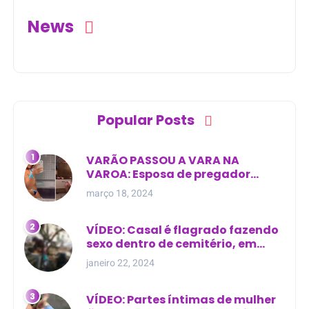
News
Popular Posts
VARÃO PASSOU A VARA NA
VAROA: Esposa de pregador
evangélico descobre
março 18, 2024
relacionamento extra-conjugal
VÍDEO: Casal é flagrado fazendo
sexo dentro de cemitério, em
cima de túmulo no Maranhão
janeiro 22, 2024
VÍDEO: Partes íntimas de mulher