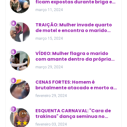
ficam expostas durante briga em
Manaus
março 11, 2024
TRAIÇÃO: Mulher invade quarto
de motel e encontra o marido
com outra na cama
março 15, 2024
VÍDEO: Mulher flagra o marido
com amante dentro da própria
residência
março 29, 2024
CENAS FORTES: Homem é
brutalmente atacado e morto a
golpes de facão em joão lisboa
fevereiro 29, 2024
ESQUENTA CARNAVAL: "Cara de
trakinas" dança seminua no
meio da rua na Bahia
fevereiro 03, 2024