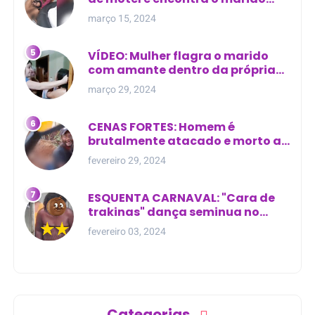
com outra na cama
março 15, 2024
VÍDEO: Mulher flagra o marido
com amante dentro da própria
residência
março 29, 2024
CENAS FORTES: Homem é
brutalmente atacado e morto a
golpes de facão em joão lisboa
fevereiro 29, 2024
ESQUENTA CARNAVAL: "Cara de
trakinas" dança seminua no
meio da rua na Bahia
fevereiro 03, 2024
Categorias