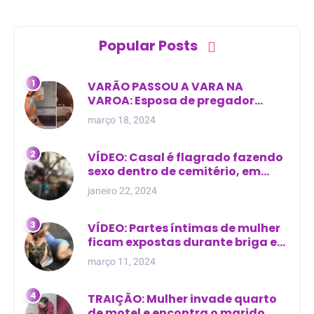
Popular Posts
VARÃO PASSOU A VARA NA
VAROA: Esposa de pregador
evangélico descobre
março 18, 2024
relacionamento extra-conjugal
VÍDEO: Casal é flagrado fazendo
sexo dentro de cemitério, em
cima de túmulo no Maranhão
janeiro 22, 2024
VÍDEO: Partes íntimas de mulher
ficam expostas durante briga em
Manaus
março 11, 2024
TRAIÇÃO: Mulher invade quarto
de motel e encontra o marido