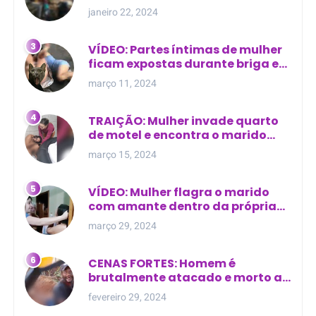
cima de túmulo no Maranhão
janeiro 22, 2024
VÍDEO: Partes íntimas de mulher
ficam expostas durante briga em
Manaus
março 11, 2024
TRAIÇÃO: Mulher invade quarto
de motel e encontra o marido
com outra na cama
março 15, 2024
VÍDEO: Mulher flagra o marido
com amante dentro da própria
residência
março 29, 2024
CENAS FORTES: Homem é
brutalmente atacado e morto a
golpes de facão em joão lisboa
fevereiro 29, 2024