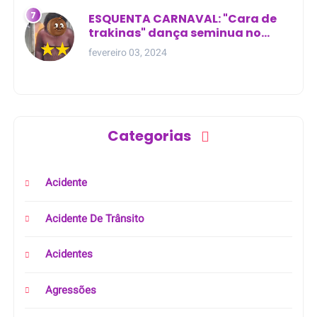
ESQUENTA CARNAVAL: "Cara de
trakinas" dança seminua no
meio da rua na Bahia
fevereiro 03, 2024
Categorias
Acidente
Acidente De Trânsito
Acidentes
Agressões