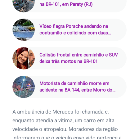
na BR-101, em Paraty (RJ)
Vídeo flagra Porsche andando na
contramão e colidindo com duas
motos na Via Mangue, no Recife (PE)
Colisão frontal entre caminhão e SUV
deixa três mortos na BR-101
Motorista de caminhão morre em
acidente na BA-144, entre Morro do
Chapéu e Várzea Nova (BA)
A ambulância de Meruoca foi chamada e,
enquanto atendia a vítima, um carro em alta
velocidade o atropelou. Moradores da região
informaram que o veículo envolvido pertence a