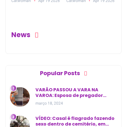
Catwoman
Apr 19 2026
Catwoman
Apr 19 2026
mortos na BR-101
principal de Nova
Esperança do Piriá
(PA)
News
Popular Posts
VARÃO PASSOU A VARA NA
VAROA: Esposa de pregador
evangélico descobre
março 18, 2024
relacionamento extra-conjugal
VÍDEO: Casal é flagrado fazendo
sexo dentro de cemitério, em