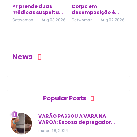
PF prende duas
Corpo em
médicas suspeitas
decomposição é
de torturar
encontrado em
Catwoman
Aug 03 2026
Catwoman
Aug 02 2026
boliviana em
área de mata na
Guajará-Mirim (RO)
zona rural de
Curralinhos (PI)
News
Popular Posts
VARÃO PASSOU A VARA NA
VAROA: Esposa de pregador
evangélico descobre
março 18, 2024
relacionamento extra-conjugal