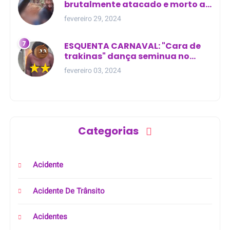
brutalmente atacado e morto a
golpes de facão em joão lisboa
fevereiro 29, 2024
ESQUENTA CARNAVAL: "Cara de
trakinas" dança seminua no
meio da rua na Bahia
fevereiro 03, 2024
Categorias
Acidente
Acidente De Trânsito
Acidentes