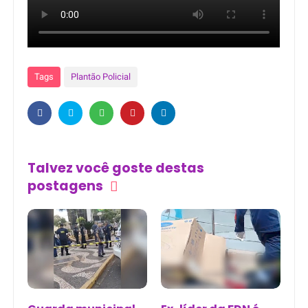
Tags
Plantão Policial
Talvez você goste destas
postagens