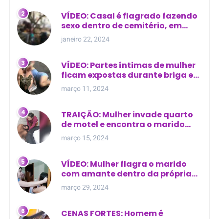
VÍDEO: Casal é flagrado fazendo
sexo dentro de cemitério, em
cima de túmulo no Maranhão
janeiro 22, 2024
VÍDEO: Partes íntimas de mulher
ficam expostas durante briga em
Manaus
março 11, 2024
TRAIÇÃO: Mulher invade quarto
de motel e encontra o marido
com outra na cama
março 15, 2024
VÍDEO: Mulher flagra o marido
com amante dentro da própria
residência
março 29, 2024
CENAS FORTES: Homem é