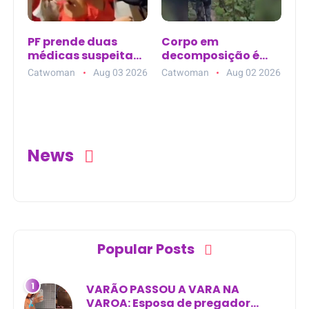
PF prende duas
Corpo em
médicas suspeitas
decomposição é
de torturar
encontrado em
Catwoman
Aug 03 2026
Catwoman
Aug 02 2026
boliviana em
área de mata na
Guajará-Mirim (RO)
zona rural de
Curralinhos (PI)
News
Popular Posts
VARÃO PASSOU A VARA NA
VAROA: Esposa de pregador