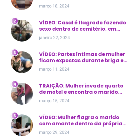
evangélico descobre
março 18, 2024
relacionamento extra-conjugal
VÍDEO: Casal é flagrado fazendo
sexo dentro de cemitério, em
cima de túmulo no Maranhão
janeiro 22, 2024
VÍDEO: Partes íntimas de mulher
ficam expostas durante briga em
Manaus
março 11, 2024
TRAIÇÃO: Mulher invade quarto
de motel e encontra o marido
com outra na cama
março 15, 2024
VÍDEO: Mulher flagra o marido
com amante dentro da própria
residência
março 29, 2024