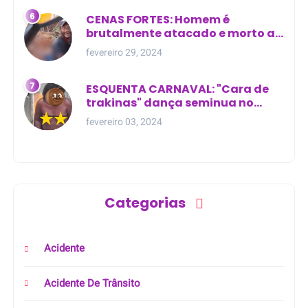
CENAS FORTES: Homem é
brutalmente atacado e morto a
golpes de facão em joão lisboa
fevereiro 29, 2024
ESQUENTA CARNAVAL: "Cara de
trakinas" dança seminua no
meio da rua na Bahia
fevereiro 03, 2024
Categorias
Acidente
Acidente De Trânsito