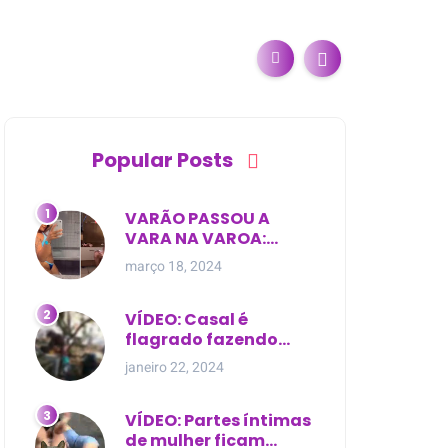
Popular Posts
VARÃO PASSOU A
VARA NA VAROA:
Esposa de pregador
março 18, 2024
evangélico descobre
relacionamento
extra-conjugal
VÍDEO: Casal é
flagrado fazendo
sexo dentro de
janeiro 22, 2024
cemitério, em cima de
túmulo no Maranhão
VÍDEO: Partes íntimas
de mulher ficam