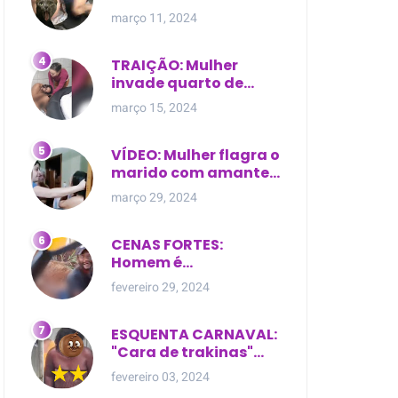
expostas durante
março 11, 2024
briga em Manaus
TRAIÇÃO: Mulher
invade quarto de
motel e encontra o
março 15, 2024
marido com outra na
cama
VÍDEO: Mulher flagra o
marido com amante
dentro da própria
março 29, 2024
residência
CENAS FORTES:
Homem é
brutalmente atacado
fevereiro 29, 2024
e morto a golpes de
facão em joão lisboa
ESQUENTA CARNAVAL:
"Cara de trakinas"
dança seminua no
fevereiro 03, 2024
meio da rua na Bahia