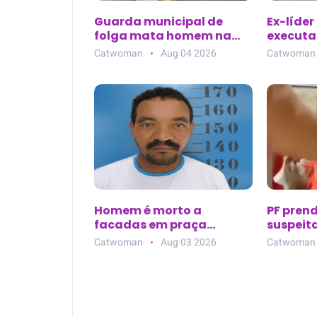
Guarda municipal de
Ex-líder
folga mata homem na
executad
Praça Rui Barbosa em
de clíni
Catwoman
Aug 04 2026
Catwoman
Araçatuba (SP)
Parque 
Homem é morto a
PF pren
facadas em praça
suspeita
pública de Bom Jardim
bolivia
Catwoman
Aug 03 2026
Catwoman
(PE); suspeito é preso em
Mirim (
flagrante