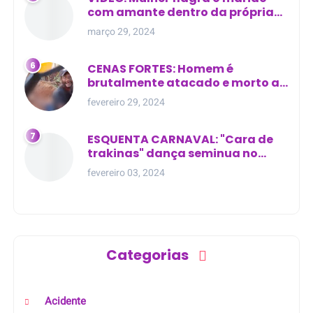
com amante dentro da própria
residência
março 29, 2024
CENAS FORTES: Homem é
brutalmente atacado e morto a
golpes de facão em joão lisboa
fevereiro 29, 2024
ESQUENTA CARNAVAL: "Cara de
trakinas" dança seminua no
meio da rua na Bahia
fevereiro 03, 2024
Categorias
Acidente