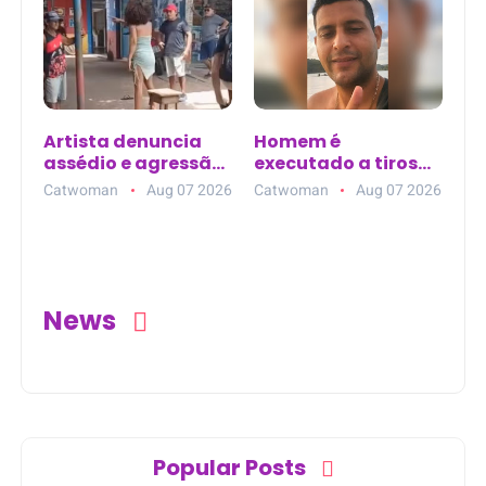
Artista denuncia
Homem é
assédio e agressão
executado a tiros
no Mercadão 2000,
dentro de carro em
Catwoman
Aug 07 2026
Catwoman
Aug 07 2026
em Santarém (PA)
posto de
combustível em
Nazaré da Mata
(PE)
News
Popular Posts