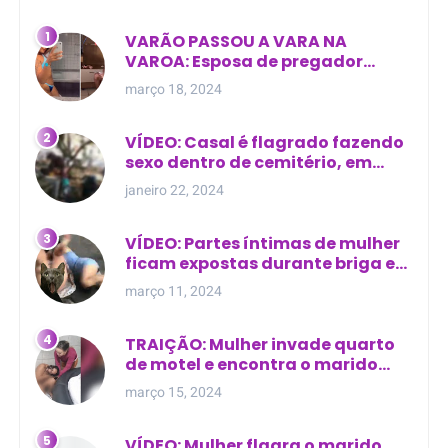
VARÃO PASSOU A VARA NA
VAROA: Esposa de pregador
evangélico descobre
março 18, 2024
relacionamento extra-conjugal
VÍDEO: Casal é flagrado fazendo
sexo dentro de cemitério, em
cima de túmulo no Maranhão
janeiro 22, 2024
VÍDEO: Partes íntimas de mulher
ficam expostas durante briga em
Manaus
março 11, 2024
TRAIÇÃO: Mulher invade quarto
de motel e encontra o marido
com outra na cama
março 15, 2024
VÍDEO: Mulher flagra o marido