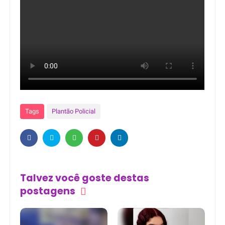
Tags
Plantão Policial
Talvez você goste destas
postagens