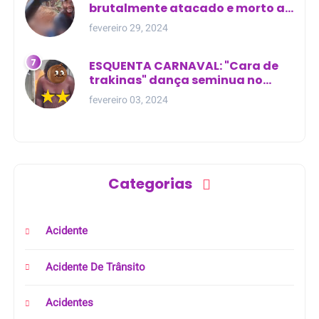
brutalmente atacado e morto a
golpes de facão em joão lisboa
fevereiro 29, 2024
ESQUENTA CARNAVAL: "Cara de
trakinas" dança seminua no
meio da rua na Bahia
fevereiro 03, 2024
Categorias
Acidente
Acidente De Trânsito
Acidentes