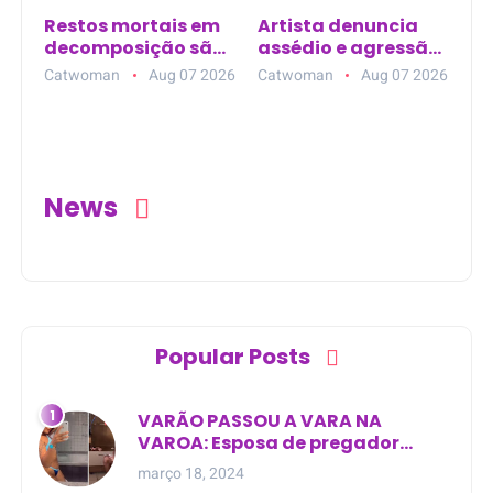
Restos mortais em
Artista denuncia
decomposição são
assédio e agressão
encontrados em
no Mercadão 2000,
Catwoman
Aug 07 2026
Catwoman
Aug 07 2026
plantação de
em Santarém (PA)
dendê em Mãe do
Rio (PA)
News
Popular Posts
VARÃO PASSOU A VARA NA
VAROA: Esposa de pregador
evangélico descobre
março 18, 2024
relacionamento extra-conjugal