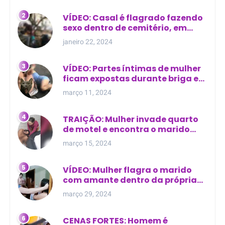
VÍDEO: Casal é flagrado fazendo
sexo dentro de cemitério, em
cima de túmulo no Maranhão
janeiro 22, 2024
VÍDEO: Partes íntimas de mulher
ficam expostas durante briga em
Manaus
março 11, 2024
TRAIÇÃO: Mulher invade quarto
de motel e encontra o marido
com outra na cama
março 15, 2024
VÍDEO: Mulher flagra o marido
com amante dentro da própria
residência
março 29, 2024
CENAS FORTES: Homem é