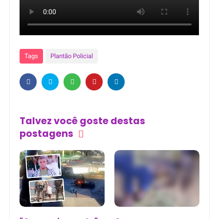
Tags
Plantão Policial
Talvez você goste destas
postagens