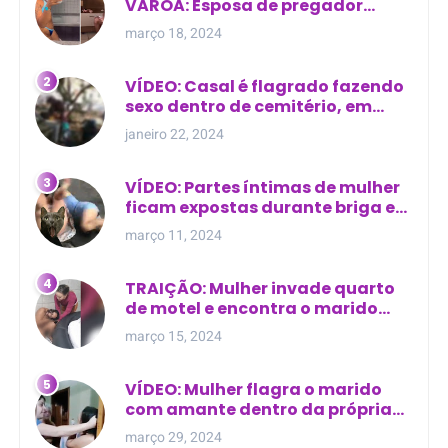
VAROA: Esposa de pregador
evangélico descobre
março 18, 2024
relacionamento extra-conjugal
VÍDEO: Casal é flagrado fazendo
sexo dentro de cemitério, em
cima de túmulo no Maranhão
janeiro 22, 2024
VÍDEO: Partes íntimas de mulher
ficam expostas durante briga em
Manaus
março 11, 2024
TRAIÇÃO: Mulher invade quarto
de motel e encontra o marido
com outra na cama
março 15, 2024
VÍDEO: Mulher flagra o marido
com amante dentro da própria
residência
março 29, 2024