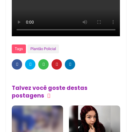
Tags
Plantão Policial
Talvez você goste destas
postagens