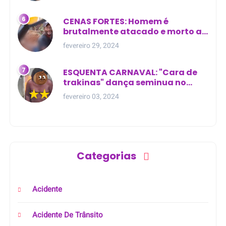
CENAS FORTES: Homem é
brutalmente atacado e morto a
golpes de facão em joão lisboa
fevereiro 29, 2024
ESQUENTA CARNAVAL: "Cara de
trakinas" dança seminua no
meio da rua na Bahia
fevereiro 03, 2024
Categorias
Acidente
Acidente De Trânsito