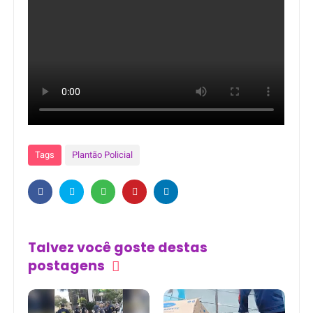
Tags
Plantão Policial
Talvez você goste destas
postagens