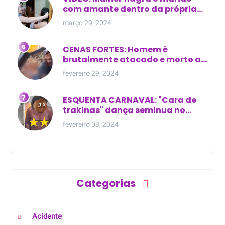
com amante dentro da própria
residência
março 29, 2024
CENAS FORTES: Homem é
brutalmente atacado e morto a
golpes de facão em joão lisboa
fevereiro 29, 2024
ESQUENTA CARNAVAL: "Cara de
trakinas" dança seminua no
meio da rua na Bahia
fevereiro 03, 2024
Categorias
Acidente