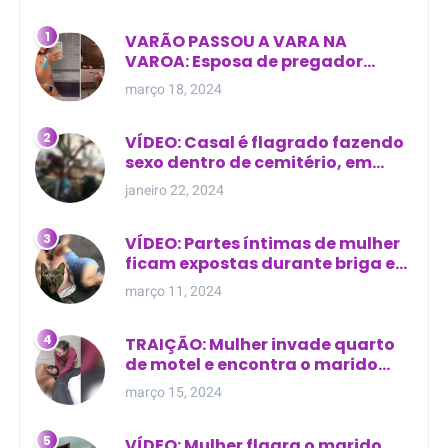
VARÃO PASSOU A VARA NA
VAROA: Esposa de pregador
evangélico descobre
março 18, 2024
relacionamento extra-conjugal
VÍDEO: Casal é flagrado fazendo
sexo dentro de cemitério, em
cima de túmulo no Maranhão
janeiro 22, 2024
VÍDEO: Partes íntimas de mulher
ficam expostas durante briga em
Manaus
março 11, 2024
TRAIÇÃO: Mulher invade quarto
de motel e encontra o marido
com outra na cama
março 15, 2024
VÍDEO: Mulher flagra o marido