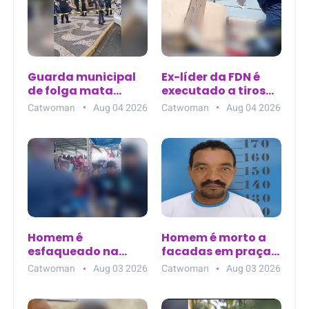
Guarda municipal
Ex-líder da FDN é
de folga mata
executado a tiros
homem na Praça
ao sair de clínica de
Catwoman
Aug 04 2026
Catwoman
Aug 04 2026
Rui Barbosa em
estética no Parque
Araçatuba (SP)
10, em Manaus
Homem é
Homem é morto a
esfaqueado na
facadas em praça
feira de Buíque (PE)
pública de Bom
Catwoman
Aug 03 2026
Catwoman
Aug 03 2026
Jardim (PE);
suspeito é preso em
flagrante