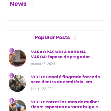
News
Popular Posts
VARÃO PASSOU A VARA NA
VAROA: Esposa de pregador
evangélico descobre
março 18, 2024
relacionamento extra-conjugal
VÍDEO: Casal é flagrado fazendo
sexo dentro de cemitério, em
cima de túmulo no Maranhão
janeiro 22, 2024
VÍDEO: Partes íntimas de mulher
ficam expostas durante briga em