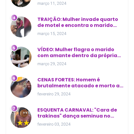
Manaus
março 11, 2024
TRAIÇÃO: Mulher invade quarto
de motel e encontra o marido
com outra na cama
março 15, 2024
VÍDEO: Mulher flagra o marido
com amante dentro da própria
residência
março 29, 2024
CENAS FORTES: Homem é
brutalmente atacado e morto a
golpes de facão em joão lisboa
fevereiro 29, 2024
ESQUENTA CARNAVAL: "Cara de
trakinas" dança seminua no
meio da rua na Bahia
fevereiro 03, 2024