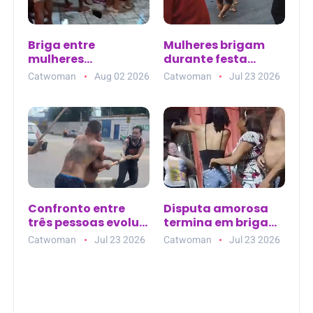
Briga entre
Mulheres brigam
mulheres
durante festa
embriagadas é
paredão no bairro
Catwoman
Aug 02 2026
Catwoman
Jul 23 2026
registrada em bar
São Marcos, em
de Vargem Grande
Salvador
(MA)
Confronto entre
Disputa amorosa
três pessoas evolui
termina em briga
para agressões
entre mulheres em
Catwoman
Jul 23 2026
Catwoman
Jul 23 2026
com pedaços de
bar de Mossoró
madeira no bairro
Redenção