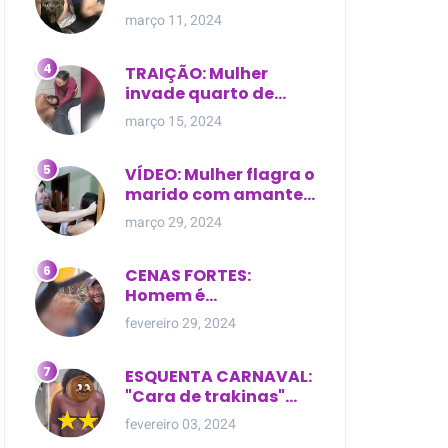
expostas durante
março 11, 2024
briga em Manaus
TRAIÇÃO: Mulher
invade quarto de
motel e encontra o
março 15, 2024
marido com outra na
cama
VÍDEO: Mulher flagra o
marido com amante
dentro da própria
março 29, 2024
residência
CENAS FORTES:
Homem é
brutalmente atacado
fevereiro 29, 2024
e morto a golpes de
facão em joão lisboa
ESQUENTA CARNAVAL:
"Cara de trakinas"
dança seminua no
fevereiro 03, 2024
meio da rua na Bahia