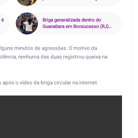
Morro do Chapéu, em Cabuçu
 é
Briga generalizada dentro do
Guanabara em Bonsucesso (RJ)
termina com produtos derrubados e
carrinhos virados
lguns minutos de agressões. O motivo da
iolência, nenhuma das duas registrou queixa na
pós o vídeo da briga circular na internet.