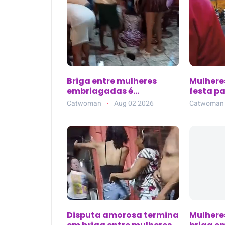
Briga entre mulheres
Mulhere
embriagadas é
festa pa
registrada em bar de
São Mar
Catwoman
Aug 02 2026
Catwoman
Vargem Grande (MA)
Disputa amorosa termina
Mulhere