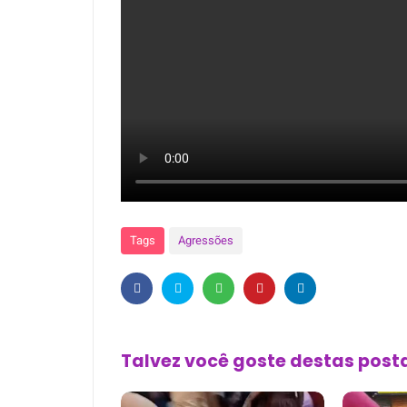
Tags
Agressões
Talvez você goste destas pos