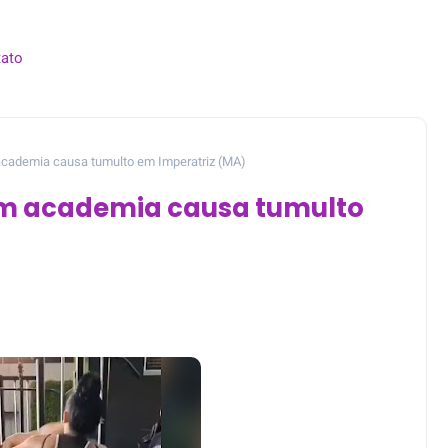
ato
academia causa tumulto em Imperatriz (MA)
em academia causa tumulto