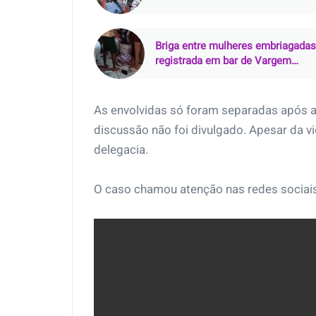
Briga entre mulheres embriagadas
registrada em bar de Vargem
Grande (MA)
As envolvidas só foram separadas após a
discussão não foi divulgado. Apesar da v
delegacia.
O caso chamou atenção nas redes sociais a