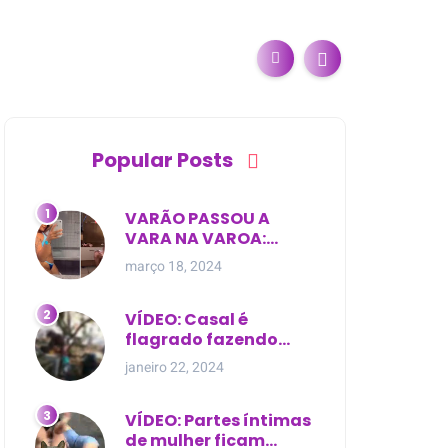
Popular Posts
VARÃO PASSOU A
VARA NA VAROA:
Esposa de pregador
março 18, 2024
evangélico descobre
relacionamento
extra-conjugal
VÍDEO: Casal é
flagrado fazendo
sexo dentro de
janeiro 22, 2024
cemitério, em cima de
túmulo no Maranhão
VÍDEO: Partes íntimas
de mulher ficam