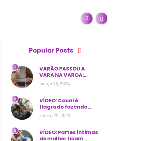
Popular Posts
VARÃO PASSOU A
VARA NA VAROA:
Esposa de pregador
março 18, 2024
evangélico descobre
relacionamento
extra-conjugal
VÍDEO: Casal é
flagrado fazendo
sexo dentro de
janeiro 22, 2024
cemitério, em cima de
túmulo no Maranhão
VÍDEO: Partes íntimas
de mulher ficam