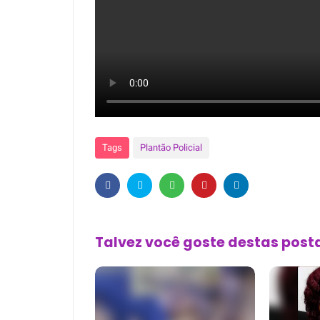
Tags
Plantão Policial
Talvez você goste destas pos