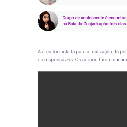
Parque 10, em Manaus
Corpo de adolescente é encontra
na Baía do Guajará após três dias
de buscas em Belém
A área foi isolada para a realização da perí
os responsáveis. Os corpos foram encami