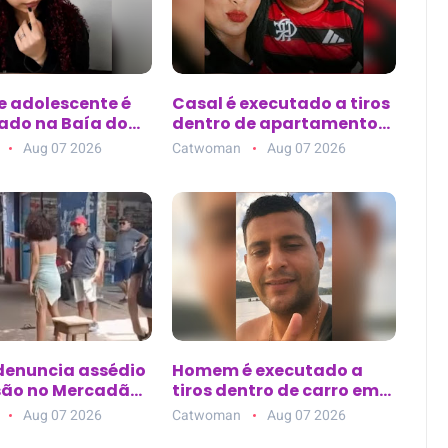
e adolescente é
Casal é executado a tiros
ado na Baía do
dentro de apartamento
após três dias de
em Barra do Piraí (RJ)
Aug 07 2026
Catwoman
Aug 07 2026
em Belém
 denuncia assédio
Homem é executado a
são no Mercadão
tiros dentro de carro em
m Santarém (PA)
posto de combustível em
Aug 07 2026
Catwoman
Aug 07 2026
Nazaré da Mata (PE)