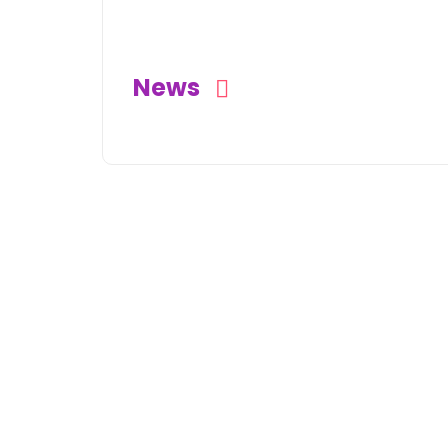
Mãe do Rio (PA)
News