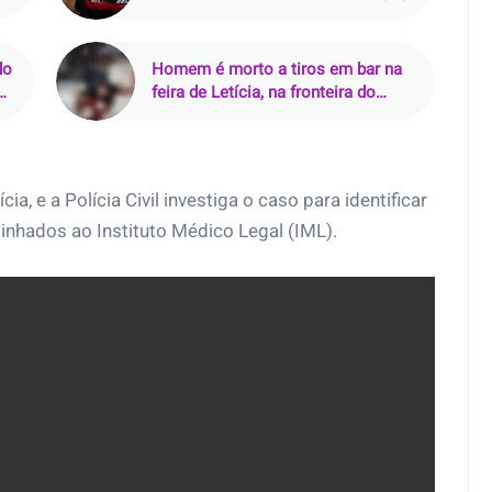
do
Homem é morto a tiros em bar na
feira de Letícia, na fronteira do
Amazonas com a Colômbia
cia, e a Polícia Civil investiga o caso para identificar
nhados ao Instituto Médico Legal (IML).