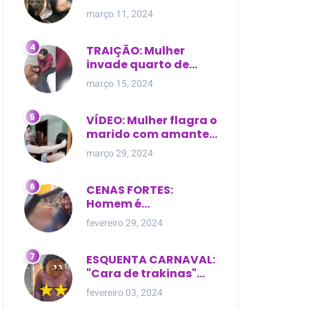
expostas durante
março 11, 2024
briga em Manaus
TRAIÇÃO: Mulher
invade quarto de
motel e encontra o
março 15, 2024
marido com outra na
cama
VÍDEO: Mulher flagra o
marido com amante
dentro da própria
março 29, 2024
residência
CENAS FORTES:
Homem é
brutalmente atacado
fevereiro 29, 2024
e morto a golpes de
facão em joão lisboa
ESQUENTA CARNAVAL:
"Cara de trakinas"
dança seminua no
fevereiro 03, 2024
meio da rua na Bahia