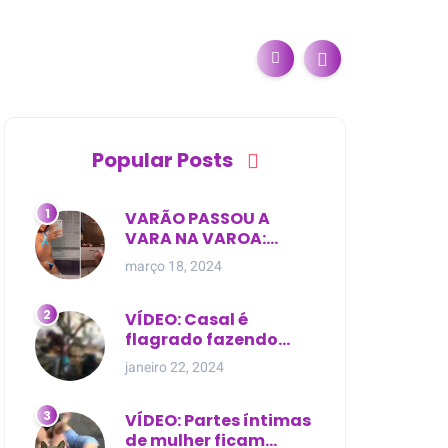
Popular Posts
VARÃO PASSOU A
VARA NA VAROA:
Esposa de pregador
março 18, 2024
evangélico descobre
relacionamento
extra-conjugal
VÍDEO: Casal é
flagrado fazendo
sexo dentro de
janeiro 22, 2024
cemitério, em cima de
túmulo no Maranhão
VÍDEO: Partes íntimas
de mulher ficam