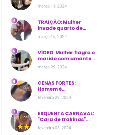
expostas durante
março 11, 2024
briga em Manaus
TRAIÇÃO: Mulher
invade quarto de
motel e encontra o
março 15, 2024
marido com outra na
cama
VÍDEO: Mulher flagra o
marido com amante
dentro da própria
março 29, 2024
residência
CENAS FORTES:
Homem é
brutalmente atacado
fevereiro 29, 2024
e morto a golpes de
facão em joão lisboa
ESQUENTA CARNAVAL:
"Cara de trakinas"
dança seminua no
fevereiro 03, 2024
meio da rua na Bahia