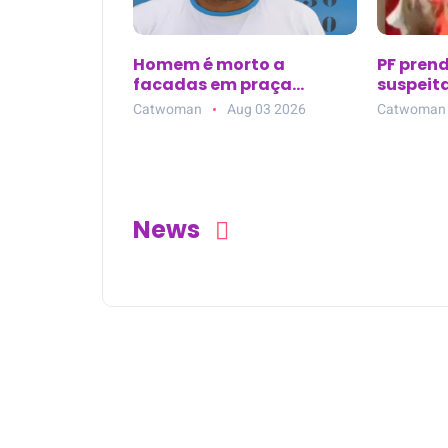
Homem é morto a
PF pren
facadas em praça
suspeita
pública de Bom Jardim
bolivia
Catwoman
Aug 03 2026
Catwoman
(PE); suspeito é preso em
Mirim (
flagrante
News