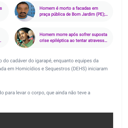
s
Homem é morto a facadas em
praça pública de Bom Jardim (PE);
suspeito é preso em flagrante
Homem morre após sofrer suposta
crise epiléptica ao tentar atravessar
rio de rabeta
 do cadáver do igarapé, enquanto equipes da
izada em Homicídios e Sequestros (DEHS) iniciaram
do para levar o corpo, que ainda não teve a