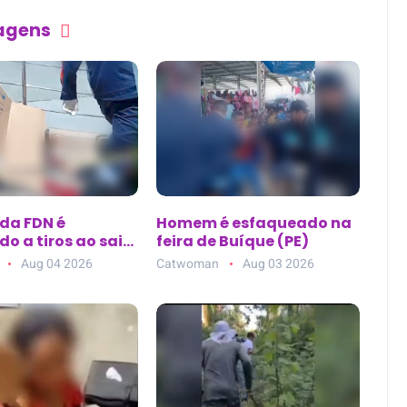
tagens
 da FDN é
Homem é esfaqueado na
o a tiros ao sair
feira de Buíque (PE)
ca de estética no
Aug 04 2026
Catwoman
Aug 03 2026
10, em Manaus