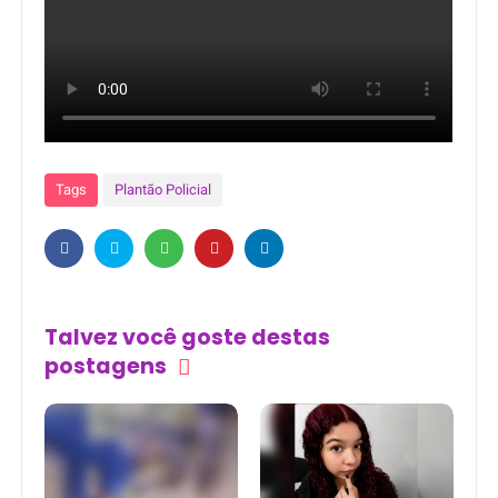
Tags
Plantão Policial
Talvez você goste destas
postagens