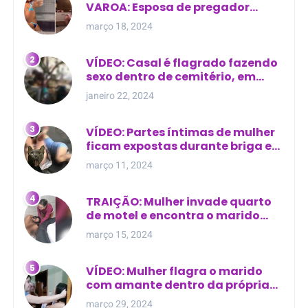
VAROA: Esposa de pregador
evangélico descobre
março 18, 2024
relacionamento extra-conjugal
VÍDEO: Casal é flagrado fazendo
sexo dentro de cemitério, em
cima de túmulo no Maranhão
janeiro 22, 2024
VÍDEO: Partes íntimas de mulher
ficam expostas durante briga em
Manaus
março 11, 2024
TRAIÇÃO: Mulher invade quarto
de motel e encontra o marido
com outra na cama
março 15, 2024
VÍDEO: Mulher flagra o marido
com amante dentro da própria
residência
março 29, 2024