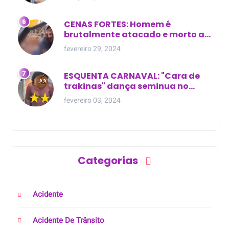
CENAS FORTES: Homem é
brutalmente atacado e morto a
golpes de facão em joão lisboa
fevereiro 29, 2024
ESQUENTA CARNAVAL: "Cara de
trakinas" dança seminua no
meio da rua na Bahia
fevereiro 03, 2024
Categorias
Acidente
Acidente De Trânsito