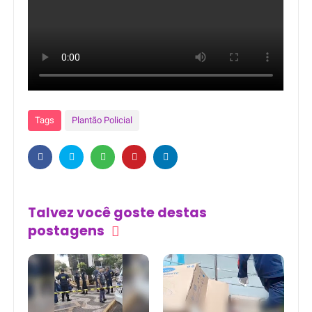
Tags
Plantão Policial
Talvez você goste destas
postagens