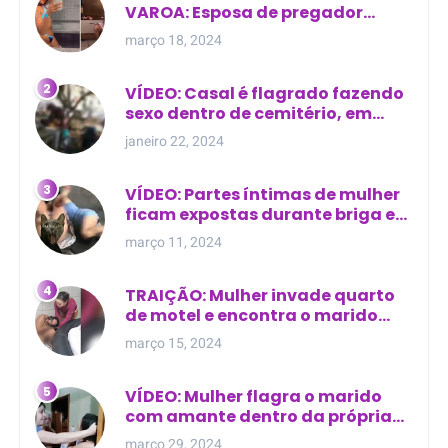
VAROA: Esposa de pregador
evangélico descobre
março 18, 2024
relacionamento extra-conjugal
VÍDEO: Casal é flagrado fazendo
sexo dentro de cemitério, em
cima de túmulo no Maranhão
janeiro 22, 2024
VÍDEO: Partes íntimas de mulher
ficam expostas durante briga em
Manaus
março 11, 2024
TRAIÇÃO: Mulher invade quarto
de motel e encontra o marido
com outra na cama
março 15, 2024
VÍDEO: Mulher flagra o marido
com amante dentro da própria
residência
março 29, 2024