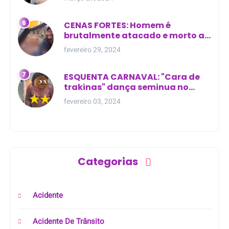
CENAS FORTES: Homem é
brutalmente atacado e morto a
golpes de facão em joão lisboa
fevereiro 29, 2024
ESQUENTA CARNAVAL: "Cara de
trakinas" dança seminua no
meio da rua na Bahia
fevereiro 03, 2024
Categorias
Acidente
Acidente De Trânsito