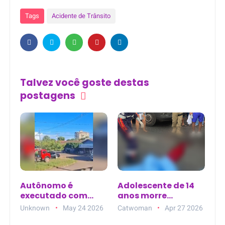
Tags
Acidente de Trânsito
Talvez você goste destas
postagens
Autônomo é
Adolescente de 14
executado com
anos morre
vários tiros na
atropelada na
Unknown
May 24 2026
Catwoman
Apr 27 2026
frente da família
ciclofaixa da