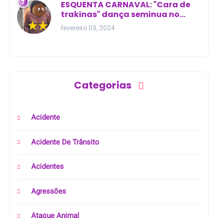
ESQUENTA CARNAVAL: "Cara de
trakinas" dança seminua no
meio da rua na Bahia
fevereiro 03, 2024
Categorias
Acidente
Acidente De Trânsito
Acidentes
Agressões
Ataque Animal