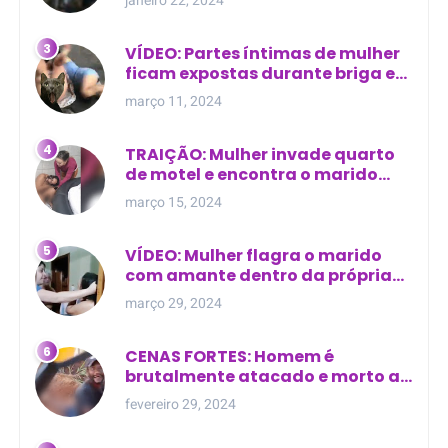
VÍDEO: Partes íntimas de mulher
ficam expostas durante briga em
Manaus
março 11, 2024
TRAIÇÃO: Mulher invade quarto
de motel e encontra o marido
com outra na cama
março 15, 2024
VÍDEO: Mulher flagra o marido
com amante dentro da própria
residência
março 29, 2024
CENAS FORTES: Homem é
brutalmente atacado e morto a
golpes de facão em joão lisboa
fevereiro 29, 2024