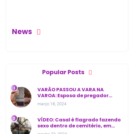
mortos na BR-101
principal de Nova
Esperança do Piriá
(PA)
News
Popular Posts
VARÃO PASSOU A VARA NA
VAROA: Esposa de pregador
evangélico descobre
março 18, 2024
relacionamento extra-conjugal
VÍDEO: Casal é flagrado fazendo
sexo dentro de cemitério, em
cima de túmulo no Maranhão
janeiro 22, 2024