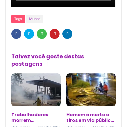
Tags
Mundo
Talvez você goste destas
postagens
Trabalhadores
Homem é morto a
morrem
tiros em via pública
eletrocutados ao
no bairro El Carmen,