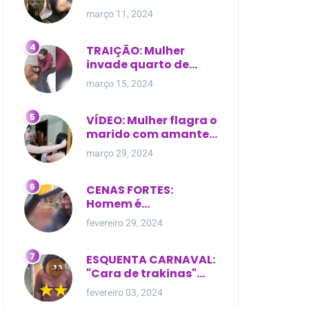
expostas durante
março 11, 2024
briga em Manaus
TRAIÇÃO: Mulher
invade quarto de
motel e encontra o
março 15, 2024
marido com outra na
cama
VÍDEO: Mulher flagra o
marido com amante
dentro da própria
março 29, 2024
residência
CENAS FORTES:
Homem é
brutalmente atacado
fevereiro 29, 2024
e morto a golpes de
facão em joão lisboa
ESQUENTA CARNAVAL:
"Cara de trakinas"
dança seminua no
fevereiro 03, 2024
meio da rua na Bahia