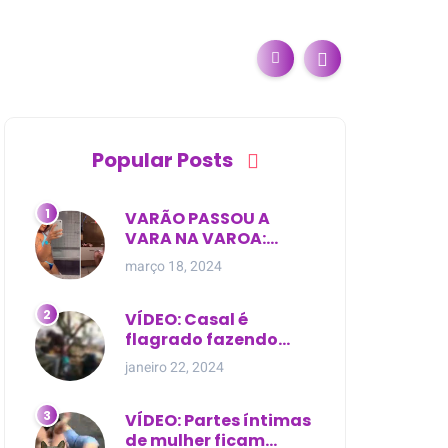
Popular Posts
VARÃO PASSOU A
VARA NA VAROA:
Esposa de pregador
março 18, 2024
evangélico descobre
relacionamento
extra-conjugal
VÍDEO: Casal é
flagrado fazendo
sexo dentro de
janeiro 22, 2024
cemitério, em cima de
túmulo no Maranhão
VÍDEO: Partes íntimas
de mulher ficam