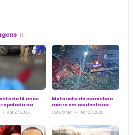
tagens
ente de 14 anos
Motorista de caminhão
tropelada na
morre em acidente na
ixa da avenida
BA-144, entre Morro do
Apr 27 2026
Catwoman
Apr 20 2026
 Lemos, em Belém
Chapéu e Várzea Nova
(BA)