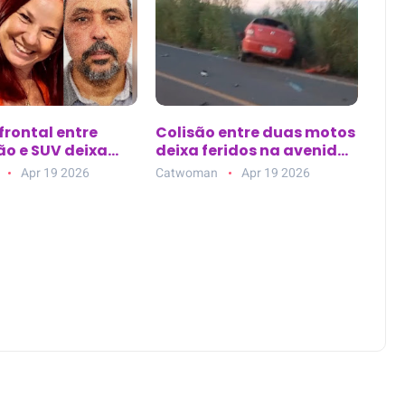
frontal entre
Colisão entre duas motos
o e SUV deixa
deixa feridos na avenida
tos na BR-101
principal de Nova
Apr 19 2026
Catwoman
Apr 19 2026
Esperança do Piriá (PA)