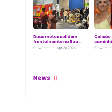
Duas motos colidem
Colisão 
frontalmente na Rua
caminhã
Anastácio Melo, no bairro
três mor
Catwoman
Apr 20 2026
Catwoman
Salgadinho, em
Castanhal (PA)
News