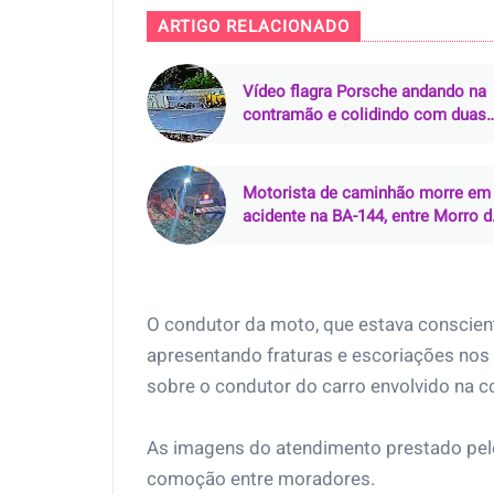
ARTIGO RELACIONADO
Vídeo flagra Porsche andando na
contramão e colidindo com duas
motos na Via Mangue, no Recife
(PE)
Motorista de caminhão morre em
acidente na BA-144, entre Morro 
Chapéu e Várzea Nova (BA)
O condutor da moto, que estava conscien
apresentando fraturas e escoriações nos
sobre o condutor do carro envolvido na co
As imagens do atendimento prestado pel
comoção entre moradores.