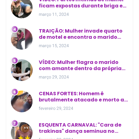
ficam expostas durante briga em
Manaus
março 11, 2024
TRAIÇÃO: Mulher invade quarto
de motel e encontra o marido
com outra na cama
março 15, 2024
VÍDEO: Mulher flagra o marido
com amante dentro da própria
residência
março 29, 2024
CENAS FORTES: Homem é
brutalmente atacado e morto a
golpes de facão em joão lisboa
fevereiro 29, 2024
ESQUENTA CARNAVAL: "Cara de
trakinas" dança seminua no
meio da rua na Bahia