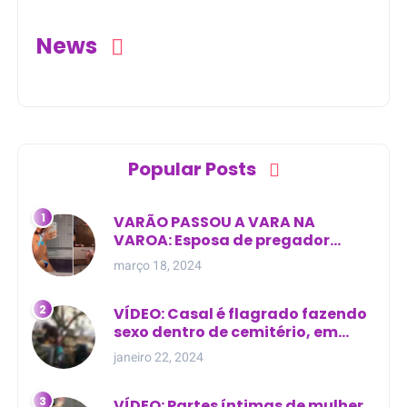
indignação
News
Popular Posts
VARÃO PASSOU A VARA NA
VAROA: Esposa de pregador
evangélico descobre
março 18, 2024
relacionamento extra-conjugal
VÍDEO: Casal é flagrado fazendo
sexo dentro de cemitério, em
cima de túmulo no Maranhão
janeiro 22, 2024
VÍDEO: Partes íntimas de mulher