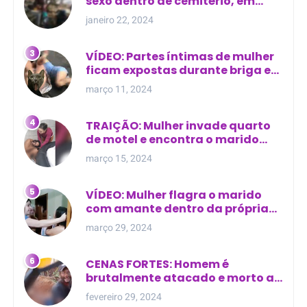
sexo dentro de cemitério, em
cima de túmulo no Maranhão
janeiro 22, 2024
VÍDEO: Partes íntimas de mulher
ficam expostas durante briga em
Manaus
março 11, 2024
TRAIÇÃO: Mulher invade quarto
de motel e encontra o marido
com outra na cama
março 15, 2024
VÍDEO: Mulher flagra o marido
com amante dentro da própria
residência
março 29, 2024
CENAS FORTES: Homem é
brutalmente atacado e morto a
golpes de facão em joão lisboa
fevereiro 29, 2024