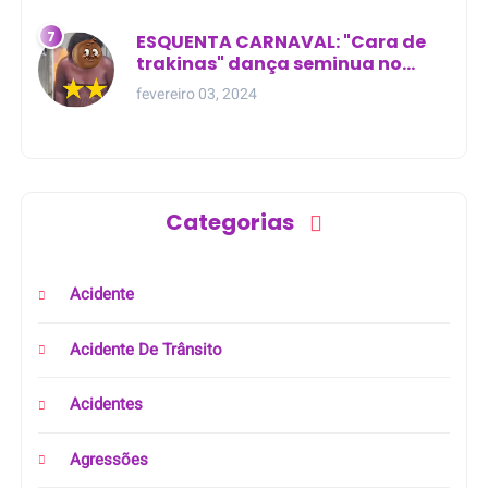
ESQUENTA CARNAVAL: "Cara de
trakinas" dança seminua no
meio da rua na Bahia
fevereiro 03, 2024
Categorias
Acidente
Acidente De Trânsito
Acidentes
Agressões