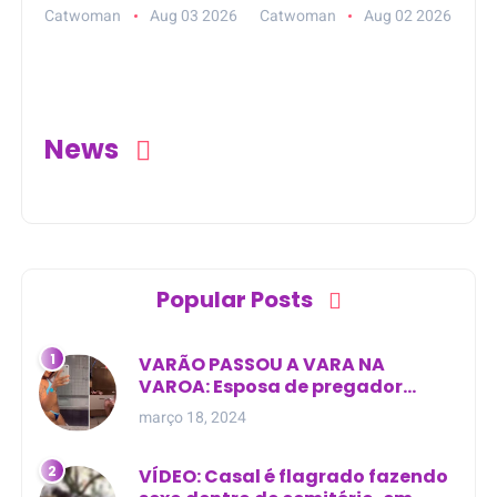
de torturar
encontrado em
Catwoman
Aug 03 2026
Catwoman
Aug 02 2026
boliviana em
área de mata na
Guajará-Mirim (RO)
zona rural de
Curralinhos (PI)
News
Popular Posts
VARÃO PASSOU A VARA NA
VAROA: Esposa de pregador
evangélico descobre
março 18, 2024
relacionamento extra-conjugal
VÍDEO: Casal é flagrado fazendo