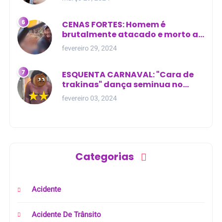
CENAS FORTES: Homem é
brutalmente atacado e morto a
golpes de facão em joão lisboa
fevereiro 29, 2024
ESQUENTA CARNAVAL: "Cara de
trakinas" dança seminua no
meio da rua na Bahia
fevereiro 03, 2024
Categorias
Acidente
Acidente De Trânsito