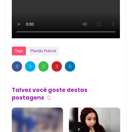
Tags
Plantão Policial
Talvez você goste destas
postagens