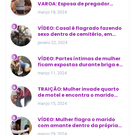
VAROA: Esposa de pregador
evangélico descobre
março 18, 2024
relacionamento extra-conjugal
VÍDEO: Casal é flagrado fazendo
sexo dentro de cemitério, em
cima de túmulo no Maranhão
janeiro 22, 2024
VÍDEO: Partes íntimas de mulher
ficam expostas durante briga em
Manaus
março 11, 2024
TRAIÇÃO: Mulher invade quarto
de motel e encontra o marido
com outra na cama
março 15, 2024
VÍDEO: Mulher flagra o marido
com amante dentro da própria
residência
março 29, 2024