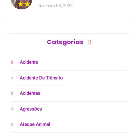
meio da rua na Bahia
fevereiro 03, 2024
Categorias
Acidente
Acidente De Trânsito
Acidentes
Agressões
Ataque Animal