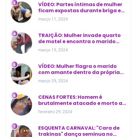
VÍDEO: Partes íntimas de mulher
ficam expostas durante briga em
Manaus
março 11, 2024
TRAIÇÃO: Mulher invade quarto
de motel e encontra o marido
com outra na cama
março 15, 2024
VÍDEO: Mulher flagra o marido
com amante dentro da própria
residência
março 29, 2024
CENAS FORTES: Homem é
brutalmente atacado e morto a
golpes de facão em joão lisboa
fevereiro 29, 2024
ESQUENTA CARNAVAL: "Cara de
trakinas" dança seminua no