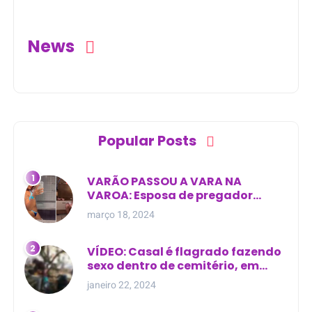
Curralinhos (PI)
News
Popular Posts
VARÃO PASSOU A VARA NA
VAROA: Esposa de pregador
evangélico descobre
março 18, 2024
relacionamento extra-conjugal
VÍDEO: Casal é flagrado fazendo
sexo dentro de cemitério, em
cima de túmulo no Maranhão
janeiro 22, 2024