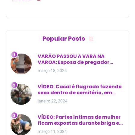
Popular Posts
VARÃO PASSOU A VARA NA
VAROA: Esposa de pregador
evangélico descobre
março 18, 2024
relacionamento extra-conjugal
VÍDEO: Casal é flagrado fazendo
sexo dentro de cemitério, em
cima de túmulo no Maranhão
janeiro 22, 2024
VÍDEO: Partes íntimas de mulher
ficam expostas durante briga em
Manaus
março 11, 2024