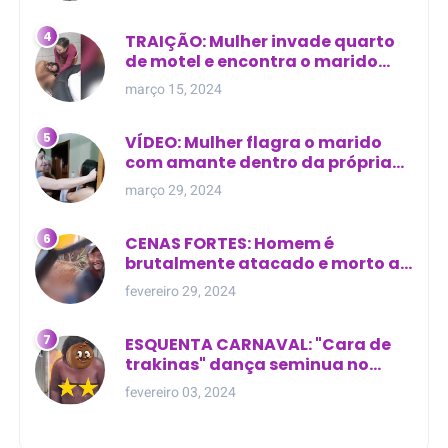
TRAIÇÃO: Mulher invade quarto
de motel e encontra o marido
com outra na cama
março 15, 2024
VÍDEO: Mulher flagra o marido
com amante dentro da própria
residência
março 29, 2024
CENAS FORTES: Homem é
brutalmente atacado e morto a
golpes de facão em joão lisboa
fevereiro 29, 2024
ESQUENTA CARNAVAL: "Cara de
trakinas" dança seminua no
meio da rua na Bahia
fevereiro 03, 2024