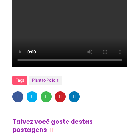
Tags
Plantão Policial
Talvez você goste destas
postagens