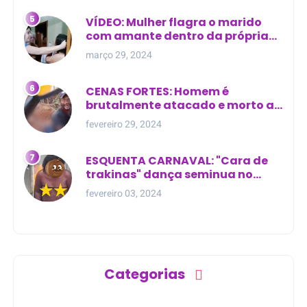
VÍDEO: Mulher flagra o marido
com amante dentro da própria
residência
março 29, 2024
CENAS FORTES: Homem é
brutalmente atacado e morto a
golpes de facão em joão lisboa
fevereiro 29, 2024
ESQUENTA CARNAVAL: "Cara de
trakinas" dança seminua no
meio da rua na Bahia
fevereiro 03, 2024
Categorias