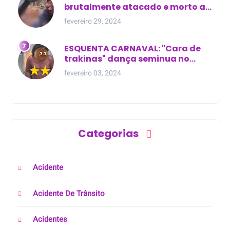
brutalmente atacado e morto a
golpes de facão em joão lisboa
fevereiro 29, 2024
ESQUENTA CARNAVAL: "Cara de
trakinas" dança seminua no
meio da rua na Bahia
fevereiro 03, 2024
Categorias
Acidente
Acidente De Trânsito
Acidentes