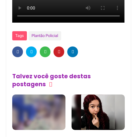
Tags
Plantão Policial
Talvez você goste destas
postagens