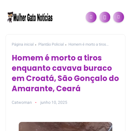
Página inicial
Plantão Policial
Homem é morto a tiros
enquanto cavava buraco em Croatá, São Gonçalo do Amarante,
Homem é morto a tiros
Ceará
enquanto cavava buraco
em Croatá, São Gonçalo do
Amarante, Ceará
Catwoman
junho 10, 2025