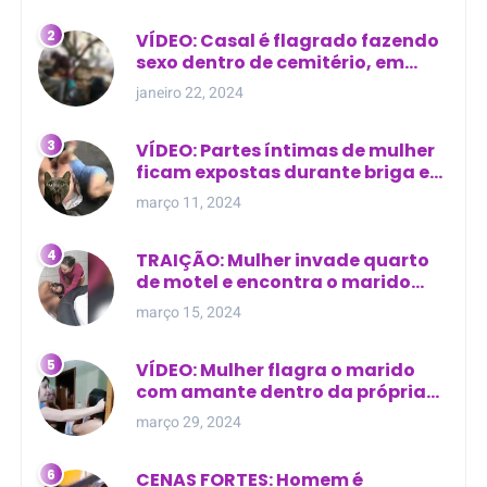
VÍDEO: Casal é flagrado fazendo
sexo dentro de cemitério, em
cima de túmulo no Maranhão
janeiro 22, 2024
VÍDEO: Partes íntimas de mulher
ficam expostas durante briga em
Manaus
março 11, 2024
TRAIÇÃO: Mulher invade quarto
de motel e encontra o marido
com outra na cama
março 15, 2024
VÍDEO: Mulher flagra o marido
com amante dentro da própria
residência
março 29, 2024
CENAS FORTES: Homem é