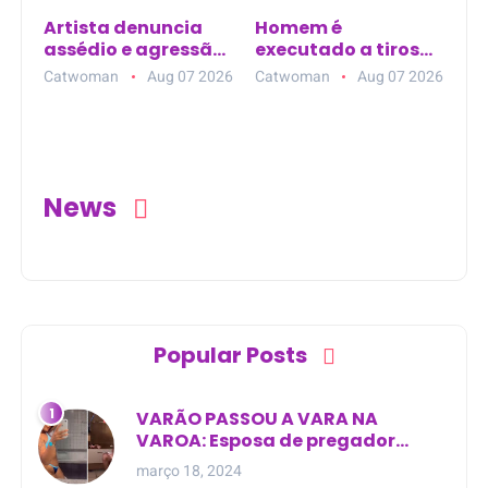
Artista denuncia
Homem é
assédio e agressão
executado a tiros
no Mercadão 2000,
dentro de carro em
Catwoman
Aug 07 2026
Catwoman
Aug 07 2026
em Santarém (PA)
posto de
combustível em
Nazaré da Mata
(PE)
News
Popular Posts
VARÃO PASSOU A VARA NA
VAROA: Esposa de pregador
evangélico descobre
março 18, 2024
relacionamento extra-conjugal