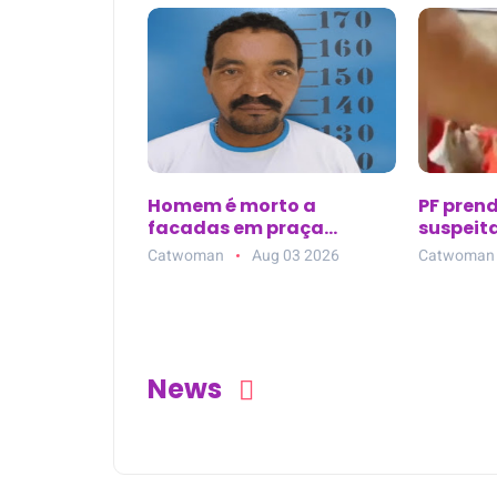
Homem é morto a
PF pren
facadas em praça
suspeita
pública de Bom Jardim
bolivia
Catwoman
Aug 03 2026
Catwoman
(PE); suspeito é preso em
Mirim (
flagrante
News