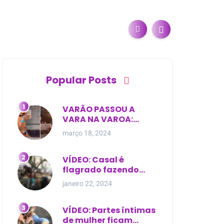
Popular Posts
VARÃO PASSOU A
VARA NA VAROA:
Esposa de pregador
março 18, 2024
evangélico descobre
relacionamento
extra-conjugal
VÍDEO: Casal é
flagrado fazendo
sexo dentro de
janeiro 22, 2024
cemitério, em cima de
túmulo no Maranhão
VÍDEO: Partes íntimas
de mulher ficam