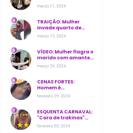
expostas durante
março 11, 2024
briga em Manaus
TRAIÇÃO: Mulher
invade quarto de
motel e encontra o
março 15, 2024
marido com outra na
cama
VÍDEO: Mulher flagra o
marido com amante
dentro da própria
março 29, 2024
residência
CENAS FORTES:
Homem é
brutalmente atacado
fevereiro 29, 2024
e morto a golpes de
facão em joão lisboa
ESQUENTA CARNAVAL:
"Cara de trakinas"
dança seminua no
fevereiro 03, 2024
meio da rua na Bahia