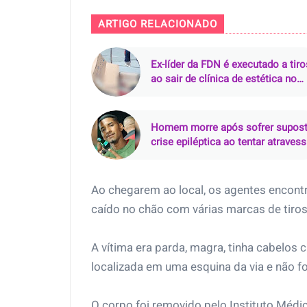
ARTIGO RELACIONADO
Ex-líder da FDN é executado a tiro
ao sair de clínica de estética no
Parque 10, em Manaus
Homem morre após sofrer supos
crise epiléptica ao tentar atravess
rio de rabeta
Ao chegarem ao local, os agentes encon
caído no chão com várias marcas de tiros 
A vítima era parda, magra, tinha cabelos c
localizada em uma esquina da via e não f
O corpo foi removido pelo Instituto Médico