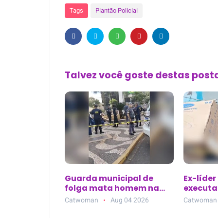
Tags
Plantão Policial
Talvez você goste destas pos
Guarda municipal de
Ex-líder
folga mata homem na
executad
Praça Rui Barbosa em
de clíni
Catwoman
Aug 04 2026
Catwoman
Araçatuba (SP)
Parque 