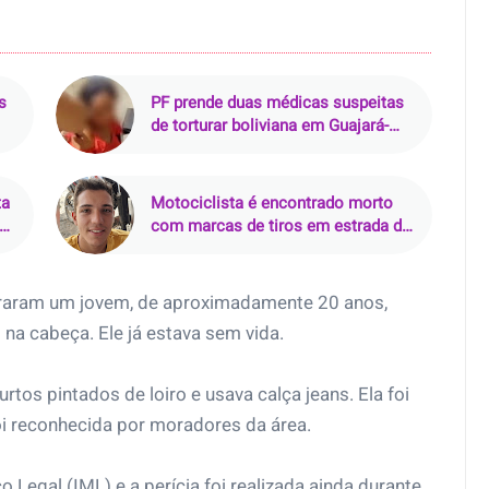
s
PF prende duas médicas suspeitas
de torturar boliviana em Guajará-
Mirim (RO)
ta
Motociclista é encontrado morto
ar
com marcas de tiros em estrada de
terra em Pacajá (PA)
traram um jovem, de aproximadamente 20 anos,
na cabeça. Ele já estava sem vida.
urtos pintados de loiro e usava calça jeans. Ela foi
oi reconhecida por moradores da área.
 Legal (IML) e a perícia foi realizada ainda durante