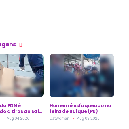
tagens
 da FDN é
Homem é esfaqueado na
o a tiros ao sair
feira de Buíque (PE)
ca de estética no
Aug 04 2026
Catwoman
Aug 03 2026
10, em Manaus