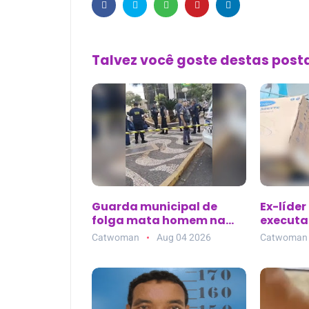
Talvez você goste destas pos
Guarda municipal de
Ex-líder
folga mata homem na
executad
Praça Rui Barbosa em
de clíni
Catwoman
Aug 04 2026
Catwoman
Araçatuba (SP)
Parque 