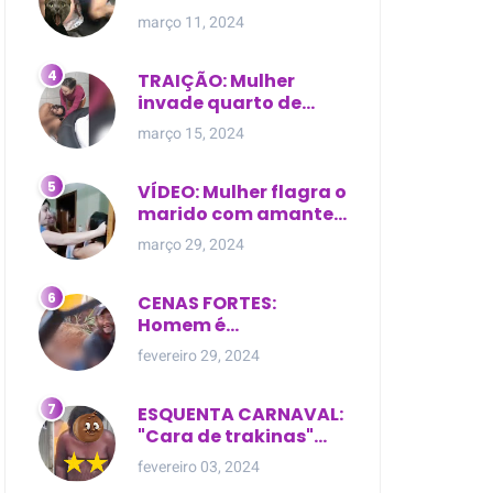
expostas durante
março 11, 2024
briga em Manaus
TRAIÇÃO: Mulher
invade quarto de
motel e encontra o
março 15, 2024
marido com outra na
cama
VÍDEO: Mulher flagra o
marido com amante
dentro da própria
março 29, 2024
residência
CENAS FORTES:
Homem é
brutalmente atacado
fevereiro 29, 2024
e morto a golpes de
facão em joão lisboa
ESQUENTA CARNAVAL:
"Cara de trakinas"
dança seminua no
fevereiro 03, 2024
meio da rua na Bahia