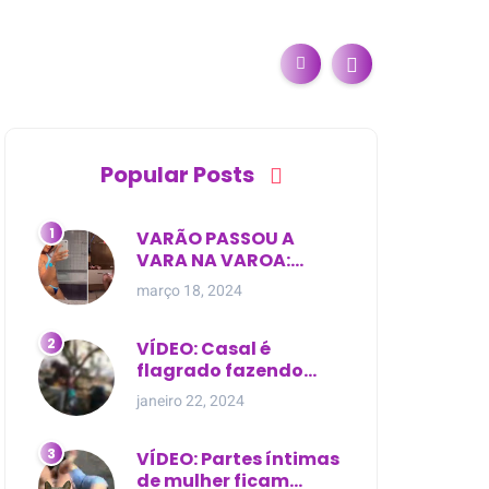
Popular Posts
VARÃO PASSOU A
VARA NA VAROA:
Esposa de pregador
março 18, 2024
evangélico descobre
relacionamento
extra-conjugal
VÍDEO: Casal é
flagrado fazendo
sexo dentro de
janeiro 22, 2024
cemitério, em cima de
túmulo no Maranhão
VÍDEO: Partes íntimas
de mulher ficam