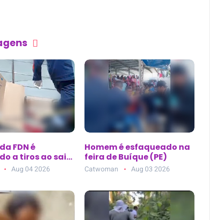
tagens
 da FDN é
Homem é esfaqueado na
o a tiros ao sair
feira de Buíque (PE)
ca de estética no
Aug 04 2026
Catwoman
Aug 03 2026
10, em Manaus