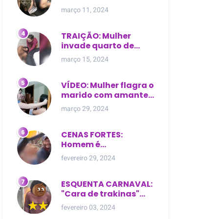
expostas durante
março 11, 2024
briga em Manaus
TRAIÇÃO: Mulher
invade quarto de
motel e encontra o
março 15, 2024
marido com outra na
cama
VÍDEO: Mulher flagra o
marido com amante
dentro da própria
março 29, 2024
residência
CENAS FORTES:
Homem é
brutalmente atacado
fevereiro 29, 2024
e morto a golpes de
facão em joão lisboa
ESQUENTA CARNAVAL:
"Cara de trakinas"
dança seminua no
fevereiro 03, 2024
meio da rua na Bahia