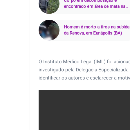
Corpo em decomposição é
encontrado em área de mata na
zona rural de Curralinhos (PI)
Homem é morto a tiros na subida
da Renova, em Eunápolis (BA)
O Instituto Médico Legal (IML) foi acion
investigado pela Delegacia Especializad
identificar os autores e esclarecer a mot