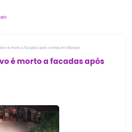
ato
cativo é morto a facadas após corrida em Manaus
ivo é morto a facadas após