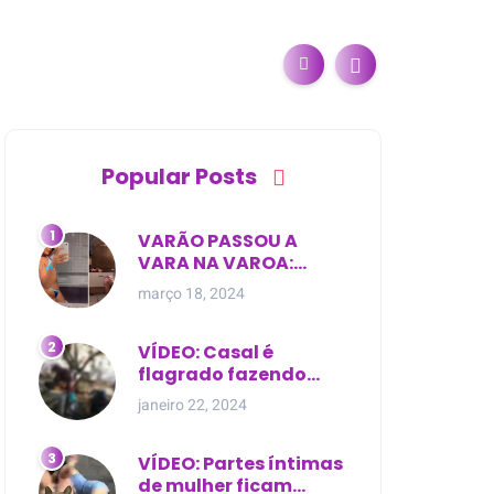
Popular Posts
VARÃO PASSOU A
VARA NA VAROA:
Esposa de pregador
março 18, 2024
evangélico descobre
relacionamento
extra-conjugal
VÍDEO: Casal é
flagrado fazendo
sexo dentro de
janeiro 22, 2024
cemitério, em cima de
túmulo no Maranhão
VÍDEO: Partes íntimas
de mulher ficam