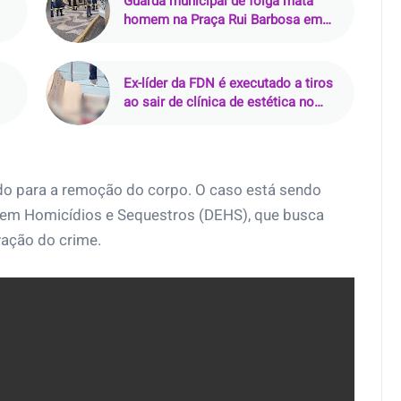
Guarda municipal de folga mata
homem na Praça Rui Barbosa em
Araçatuba (SP)
Ex-líder da FDN é executado a tiros
ao sair de clínica de estética no
Parque 10, em Manaus
ado para a remoção do corpo. O caso está sendo
a em Homicídios e Sequestros (DEHS), que busca
ivação do crime.