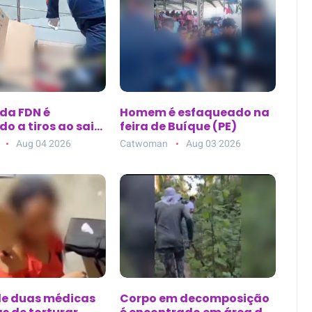
 da FDN é
Homem é esfaqueado na
o a tiros ao sair
feira de Buíque (PE)
ca de estética no
Aug 04 2026
Catwoman
Aug 03 2026
10, em Manaus
de duas médicas
Corpo em decomposição