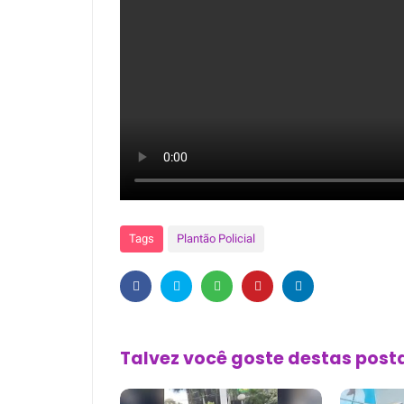
Tags
Plantão Policial
Talvez você goste destas pos