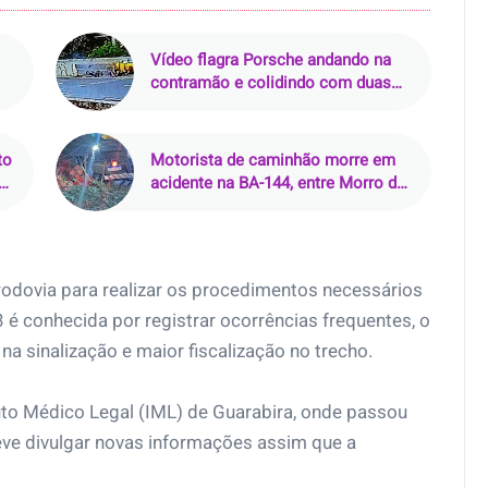
Vídeo flagra Porsche andando na
contramão e colidindo com duas
motos na Via Mangue, no Recife
(PE)
to
Motorista de caminhão morre em
acidente na BA-144, entre Morro do
Chapéu e Várzea Nova (BA)
a rodovia para realizar os procedimentos necessários
3 é conhecida por registrar ocorrências frequentes, o
a sinalização e maior fiscalização no trecho.
tuto Médico Legal (IML) de Guarabira, onde passou
deve divulgar novas informações assim que a