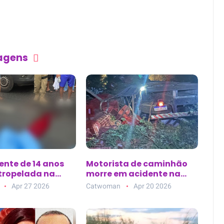
tagens
ente de 14 anos
Motorista de caminhão
tropelada na
morre em acidente na
ixa da avenida
BA-144, entre Morro do
Apr 27 2026
Catwoman
Apr 20 2026
 Lemos, em Belém
Chapéu e Várzea Nova
(BA)