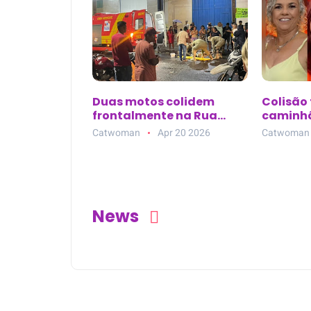
Duas motos colidem
Colisão 
frontalmente na Rua
caminhã
Anastácio Melo, no bairro
três mor
Catwoman
Apr 20 2026
Catwoman
Salgadinho, em
Castanhal (PA)
News