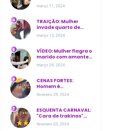
expostas durante
março 11, 2024
briga em Manaus
TRAIÇÃO: Mulher
invade quarto de
motel e encontra o
março 15, 2024
marido com outra na
cama
VÍDEO: Mulher flagra o
marido com amante
dentro da própria
março 29, 2024
residência
CENAS FORTES:
Homem é
brutalmente atacado
fevereiro 29, 2024
e morto a golpes de
facão em joão lisboa
ESQUENTA CARNAVAL:
"Cara de trakinas"
dança seminua no
fevereiro 03, 2024
meio da rua na Bahia