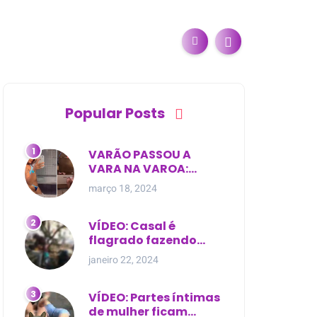
Popular Posts
VARÃO PASSOU A
VARA NA VAROA:
Esposa de pregador
março 18, 2024
evangélico descobre
relacionamento
extra-conjugal
VÍDEO: Casal é
flagrado fazendo
sexo dentro de
janeiro 22, 2024
cemitério, em cima de
túmulo no Maranhão
VÍDEO: Partes íntimas
de mulher ficam