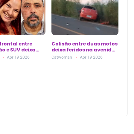
frontal entre
Colisão entre duas motos
o e SUV deixa
deixa feridos na avenida
tos na BR-101
principal de Nova
Apr 19 2026
Catwoman
Apr 19 2026
Esperança do Piriá (PA)