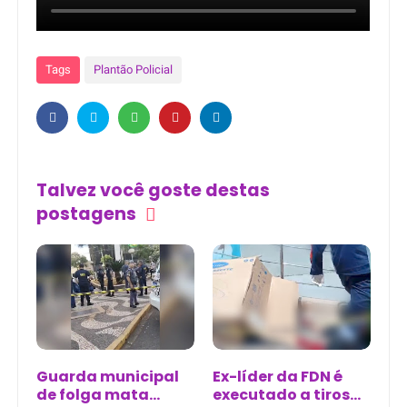
Tags
Plantão Policial
Talvez você goste destas
postagens
Guarda municipal
Ex-líder da FDN é
de folga mata
executado a tiros