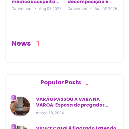
médicas suspeitas
decomposição é
de torturar
encontrado em
Catwoman
Aug 03 2026
Catwoman
Aug 02 2026
boliviana em
área de mata na
Guajará-Mirim (RO)
zona rural de
Curralinhos (PI)
News
Popular Posts
VARÃO PASSOU A VARA NA
VAROA: Esposa de pregador
evangélico descobre
março 18, 2024
relacionamento extra-conjugal
VÍDEO: Casal é flagrado fazendo