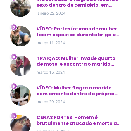
sexo dentro de cemitério, em
cima de túmulo no Maranhão
janeiro 22, 2024
VÍDEO: Partes íntimas de mulher
ficam expostas durante briga em
Manaus
março 11, 2024
TRAIÇÃO: Mulher invade quarto
de motel e encontra o marido
com outra na cama
março 15, 2024
VÍDEO: Mulher flagra o marido
com amante dentro da própria
residência
março 29, 2024
CENAS FORTES: Homem é
brutalmente atacado e morto a
golpes de facão em joão lisboa