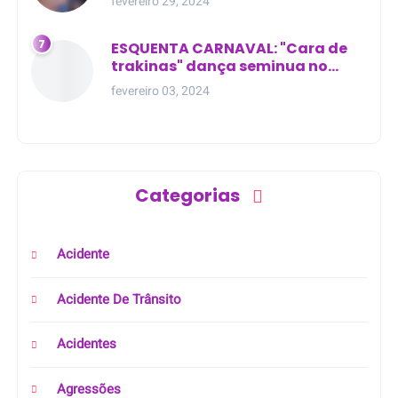
fevereiro 29, 2024
ESQUENTA CARNAVAL: "Cara de
trakinas" dança seminua no
meio da rua na Bahia
fevereiro 03, 2024
Categorias
Acidente
Acidente De Trânsito
Acidentes
Agressões