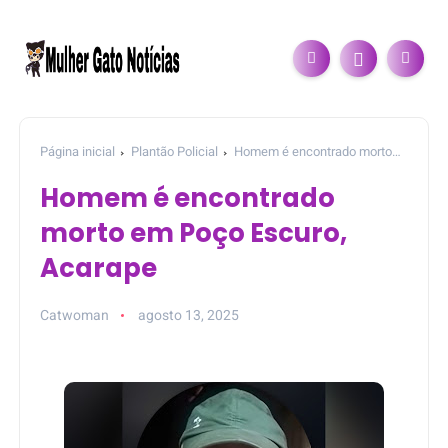
Página inicial
Plantão Policial
Homem é encontrado morto
em Poço Escuro, Acarape
Homem é encontrado
morto em Poço Escuro,
Acarape
Catwoman
agosto 13, 2025