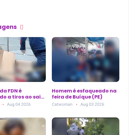
tagens
 da FDN é
Homem é esfaqueado na
o a tiros ao sair
feira de Buíque (PE)
ca de estética no
Aug 04 2026
Catwoman
Aug 03 2026
10, em Manaus