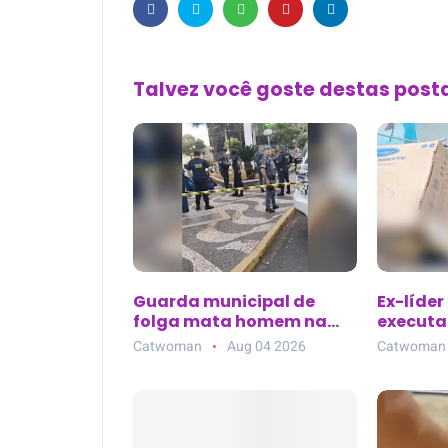
Talvez você goste destas pos
Guarda municipal de
Ex-líder
folga mata homem na
executad
Praça Rui Barbosa em
de clíni
Catwoman
Aug 04 2026
Catwoman
Araçatuba (SP)
Parque 