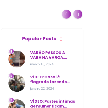
Popular Posts
VARÃO PASSOU A
VARA NA VAROA:
Esposa de pregador
março 18, 2024
evangélico descobre
relacionamento
extra-conjugal
VÍDEO: Casal é
flagrado fazendo
sexo dentro de
janeiro 22, 2024
cemitério, em cima de
túmulo no Maranhão
VÍDEO: Partes íntimas
de mulher ficam