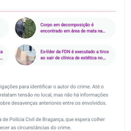
Corpo em decomposição é
encontrado em área de mata na
zona rural de Curralinhos (PI)
ta
Ex-líder da FDN é executado a tiros
ar
ao sair de clínica de estética no
Parque 10, em Manaus
stigações para identificar o autor do crime. Até o
elatam tensão no local, mas não há informações
sobre desavenças anteriores entre os envolvidos.
de Polícia Civil de Bragança, que espera colher
cer as circunstâncias do crime.