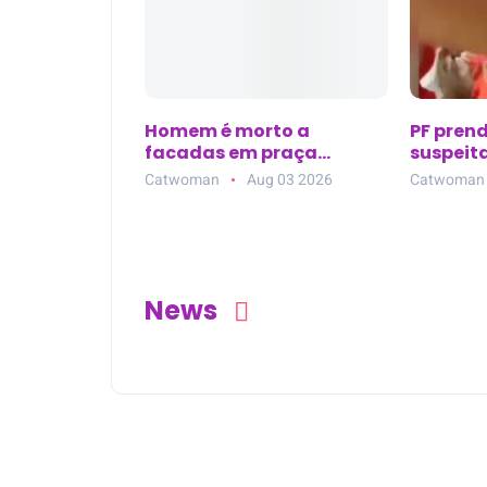
Homem é morto a
PF pren
facadas em praça
suspeita
pública de Bom Jardim
bolivia
Catwoman
Aug 03 2026
Catwoman
(PE); suspeito é preso em
Mirim (
flagrante
News