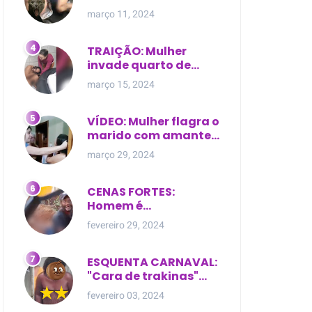
expostas durante
março 11, 2024
briga em Manaus
TRAIÇÃO: Mulher
invade quarto de
motel e encontra o
março 15, 2024
marido com outra na
cama
VÍDEO: Mulher flagra o
marido com amante
dentro da própria
março 29, 2024
residência
CENAS FORTES:
Homem é
brutalmente atacado
fevereiro 29, 2024
e morto a golpes de
facão em joão lisboa
ESQUENTA CARNAVAL:
"Cara de trakinas"
dança seminua no
fevereiro 03, 2024
meio da rua na Bahia