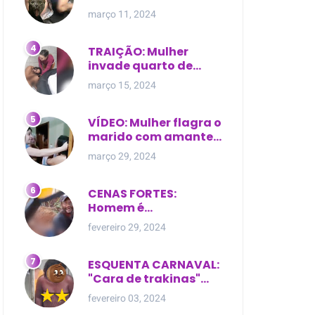
expostas durante
março 11, 2024
briga em Manaus
TRAIÇÃO: Mulher
invade quarto de
motel e encontra o
março 15, 2024
marido com outra na
cama
VÍDEO: Mulher flagra o
marido com amante
dentro da própria
março 29, 2024
residência
CENAS FORTES:
Homem é
brutalmente atacado
fevereiro 29, 2024
e morto a golpes de
facão em joão lisboa
ESQUENTA CARNAVAL:
"Cara de trakinas"
dança seminua no
fevereiro 03, 2024
meio da rua na Bahia