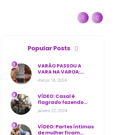
Popular Posts
VARÃO PASSOU A
VARA NA VAROA:
Esposa de pregador
março 18, 2024
evangélico descobre
relacionamento
extra-conjugal
VÍDEO: Casal é
flagrado fazendo
sexo dentro de
janeiro 22, 2024
cemitério, em cima de
túmulo no Maranhão
VÍDEO: Partes íntimas
de mulher ficam