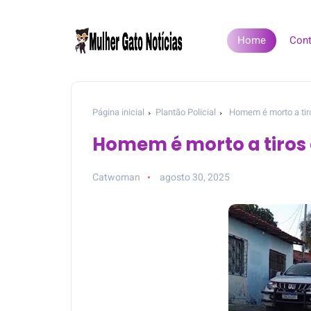
Home
Cont
Página inicial
Plantão Policial
Homem é morto a tir
Homem é morto a tiros
Catwoman
agosto 30, 2025