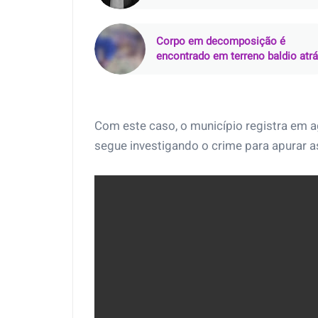
Freitas (BA)
Corpo em decomposição é
encontrado em terreno baldio atr
do Supermercado Rebouças, em
Mossoró (RN)
Com este caso, o município registra em ag
segue investigando o crime para apurar as