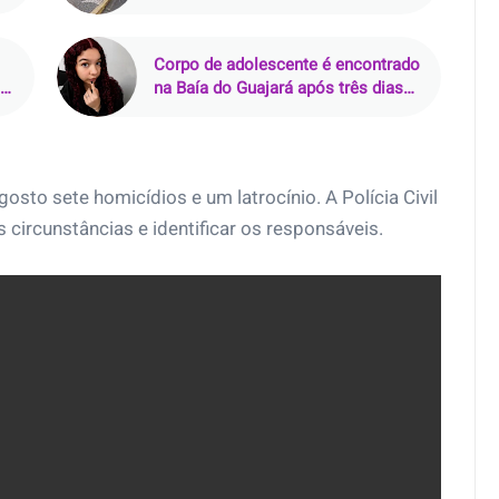
Araçatuba (SP)
Corpo de adolescente é encontrado
ás
na Baía do Guajará após três dias
de buscas em Belém
osto sete homicídios e um latrocínio. A Polícia Civil
 circunstâncias e identificar os responsáveis.