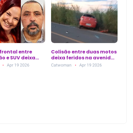
frontal entre
Colisão entre duas motos
o e SUV deixa
deixa feridos na avenida
tos na BR-101
principal de Nova
Apr 19 2026
Catwoman
Apr 19 2026
Esperança do Piriá (PA)