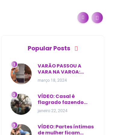
Popular Posts
VARÃO PASSOU A
VARA NA VAROA:
Esposa de pregador
março 18, 2024
evangélico descobre
relacionamento
extra-conjugal
VÍDEO: Casal é
flagrado fazendo
sexo dentro de
janeiro 22, 2024
cemitério, em cima de
túmulo no Maranhão
VÍDEO: Partes íntimas
de mulher ficam