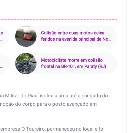
to
Colisão entre duas motos deixa
feridos na avenida principal de Nova
Esperança do Piriá (PA)
Motociclista morre em colisão
da
frontal na BR-101, em Paraty (RJ)
 Militar do Piauí isolou a área até a chegada do
 remoção do corpo para o posto avançado em
empresa O Toureiro, permaneceu no local e foi