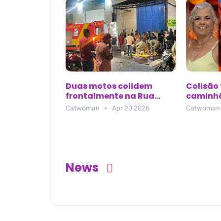
antes de atirar
Duas motos colidem
Colisão 
frontalmente na Rua
caminhã
Anastácio Melo, no bairro
três mor
Catwoman
Apr 20 2026
Catwoman
Salgadinho, em
Castanhal (PA)
News