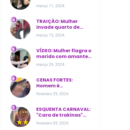
expostas durante
março 11, 2024
briga em Manaus
TRAIÇÃO: Mulher
invade quarto de
motel e encontra o
março 15, 2024
marido com outra na
cama
VÍDEO: Mulher flagra o
marido com amante
dentro da própria
março 29, 2024
residência
CENAS FORTES:
Homem é
brutalmente atacado
fevereiro 29, 2024
e morto a golpes de
facão em joão lisboa
ESQUENTA CARNAVAL:
"Cara de trakinas"
dança seminua no
fevereiro 03, 2024
meio da rua na Bahia