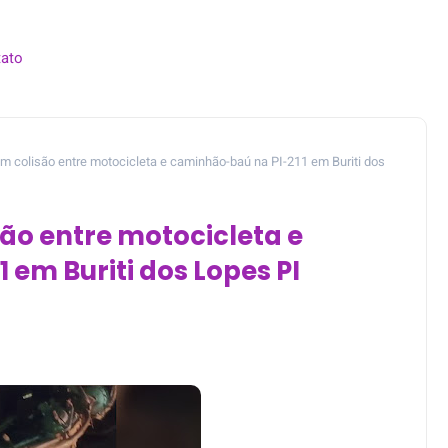
ato
colisão entre motocicleta e caminhão-baú na PI-211 em Buriti dos
o entre motocicleta e
em Buriti dos Lopes PI