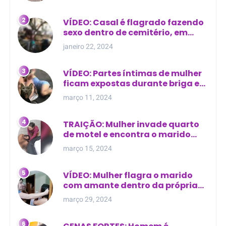
relacionamento extra-conjugal
VÍDEO: Casal é flagrado fazendo
sexo dentro de cemitério, em
cima de túmulo no Maranhão
janeiro 22, 2024
VÍDEO: Partes íntimas de mulher
ficam expostas durante briga em
Manaus
março 11, 2024
TRAIÇÃO: Mulher invade quarto
de motel e encontra o marido
com outra na cama
março 15, 2024
VÍDEO: Mulher flagra o marido
com amante dentro da própria
residência
março 29, 2024