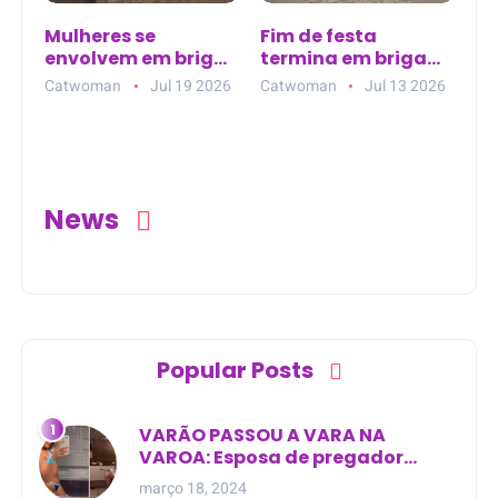
Mulheres se
Fim de festa
envolvem em briga
termina em briga
em ponto de ônibus
entre mulheres no
Catwoman
Jul 19 2026
Catwoman
Jul 13 2026
no Rio de Janeiro
Porto, em Santana
do São Francisco
News
Popular Posts
VARÃO PASSOU A VARA NA
VAROA: Esposa de pregador
evangélico descobre
março 18, 2024