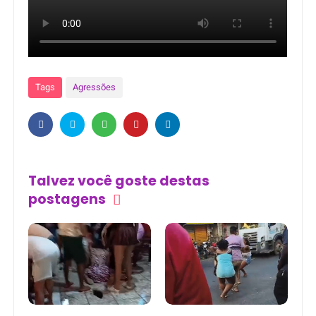
Tags
Agressões
Talvez você goste destas
postagens