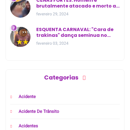
CENAS FORTES: Homem é
brutalmente atacado e morto a
golpes de facão em joão lisboa
fevereiro 29, 2024
ESQUENTA CARNAVAL: "Cara de
trakinas" dança seminua no
meio da rua na Bahia
fevereiro 03, 2024
Categorias
Acidente
Acidente De Trânsito
Acidentes