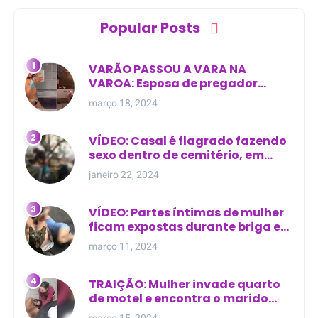
Popular Posts
VARÃO PASSOU A VARA NA
VAROA: Esposa de pregador
evangélico descobre
março 18, 2024
relacionamento extra-conjugal
VÍDEO: Casal é flagrado fazendo
sexo dentro de cemitério, em
cima de túmulo no Maranhão
janeiro 22, 2024
VÍDEO: Partes íntimas de mulher
ficam expostas durante briga em
Manaus
março 11, 2024
TRAIÇÃO: Mulher invade quarto
de motel e encontra o marido
com outra na cama
março 15, 2024