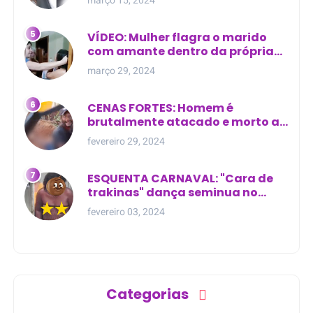
VÍDEO: Mulher flagra o marido
com amante dentro da própria
residência
março 29, 2024
CENAS FORTES: Homem é
brutalmente atacado e morto a
golpes de facão em joão lisboa
fevereiro 29, 2024
ESQUENTA CARNAVAL: "Cara de
trakinas" dança seminua no
meio da rua na Bahia
fevereiro 03, 2024
Categorias