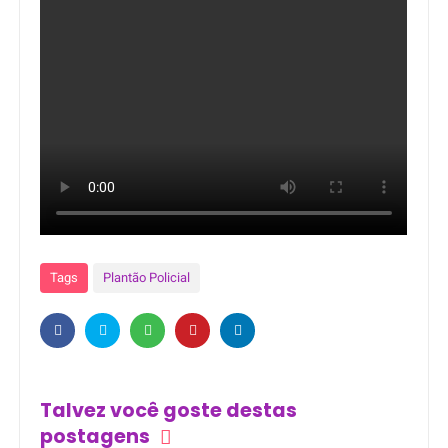
Tags
Plantão Policial
Talvez você goste destas
postagens