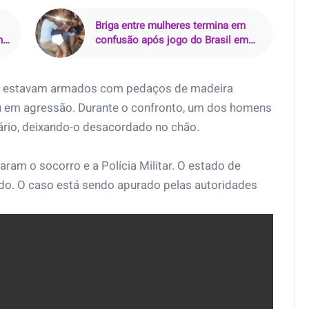
Briga entre mulheres termina em
no
confusão após jogo do Brasil em
Miguel Couto, Rio de Janeiro (RJ)
os estavam armados com pedaços de madeira
u em agressão. Durante o confronto, um dos homens
ário, deixando-o desacordado no chão.
ram o socorro e a Polícia Militar. O estado de
do. O caso está sendo apurado pelas autoridades