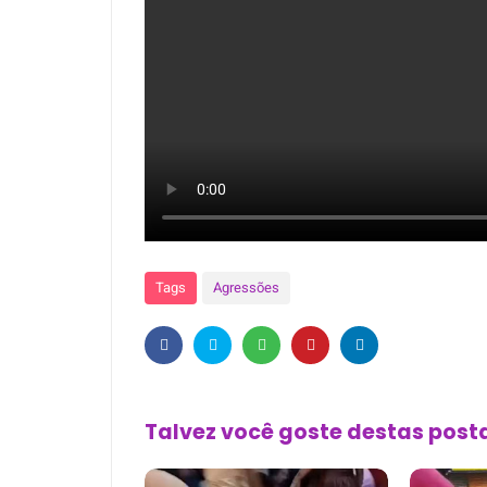
Tags
Agressões
Talvez você goste destas pos