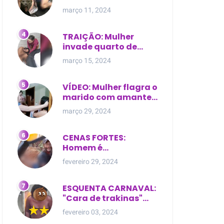
expostas durante
março 11, 2024
briga em Manaus
TRAIÇÃO: Mulher
invade quarto de
motel e encontra o
março 15, 2024
marido com outra na
cama
VÍDEO: Mulher flagra o
marido com amante
dentro da própria
março 29, 2024
residência
CENAS FORTES:
Homem é
brutalmente atacado
fevereiro 29, 2024
e morto a golpes de
facão em joão lisboa
ESQUENTA CARNAVAL:
"Cara de trakinas"
dança seminua no
fevereiro 03, 2024
meio da rua na Bahia