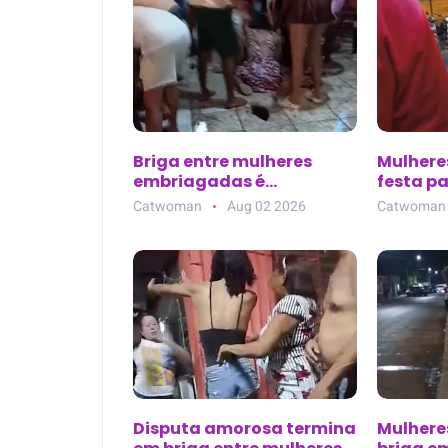
Briga entre mulheres
Mulhere
embriagadas é
festa pa
registrada em bar de
São Mar
Catwoman
Aug 02 2026
Catwoman
Vargem Grande (MA)
Disputa amorosa termina
Mulhere