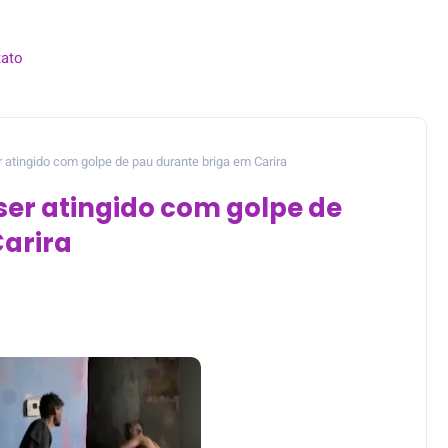
ato
tingido com golpe de pau durante briga em Carira
r atingido com golpe de
Carira