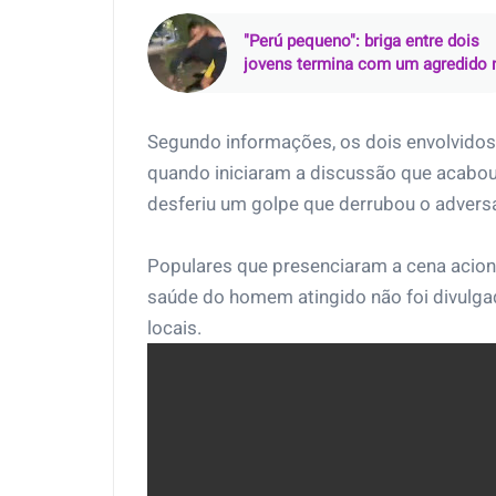
"Perú pequeno": briga entre dois
jovens termina com um agredido 
Morro do Chapéu, em Cabuçu
Segundo informações, os dois envolvid
quando iniciaram a discussão que acabo
desferiu um golpe que derrubou o advers
Populares que presenciaram a cena aciona
saúde do homem atingido não foi divulga
locais.