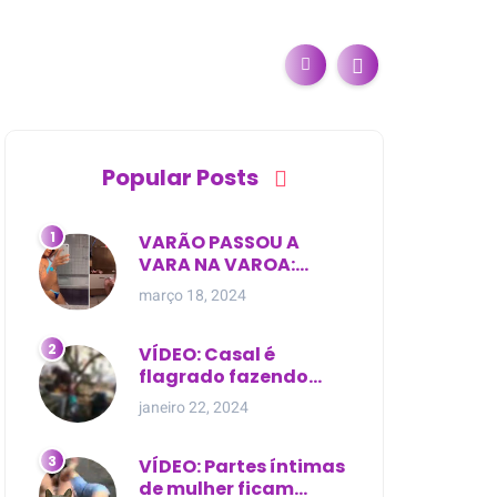
Popular Posts
VARÃO PASSOU A
VARA NA VAROA:
Esposa de pregador
março 18, 2024
evangélico descobre
relacionamento
extra-conjugal
VÍDEO: Casal é
flagrado fazendo
sexo dentro de
janeiro 22, 2024
cemitério, em cima de
túmulo no Maranhão
VÍDEO: Partes íntimas
de mulher ficam