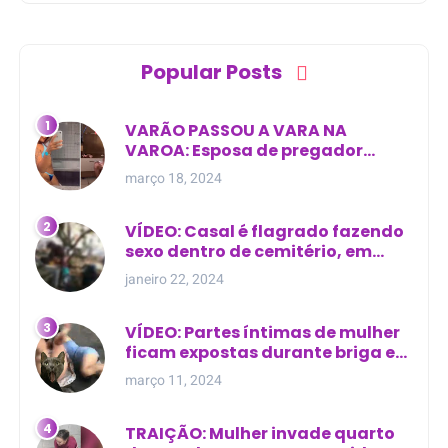
Popular Posts
VARÃO PASSOU A VARA NA
VAROA: Esposa de pregador
evangélico descobre
março 18, 2024
relacionamento extra-conjugal
VÍDEO: Casal é flagrado fazendo
sexo dentro de cemitério, em
cima de túmulo no Maranhão
janeiro 22, 2024
VÍDEO: Partes íntimas de mulher
ficam expostas durante briga em
Manaus
março 11, 2024
TRAIÇÃO: Mulher invade quarto