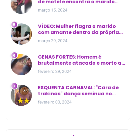
de motel e encontra o marido
com outra na cama
março 15, 2024
VÍDEO: Mulher flagra o marido
com amante dentro da própria
residência
março 29, 2024
CENAS FORTES: Homem é
brutalmente atacado e morto a
golpes de facão em joão lisboa
fevereiro 29, 2024
ESQUENTA CARNAVAL: "Cara de
trakinas" dança seminua no
meio da rua na Bahia
fevereiro 03, 2024