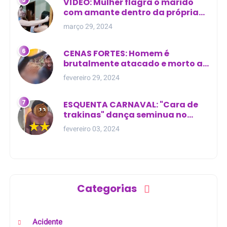
VÍDEO: Mulher flagra o marido
com amante dentro da própria
residência
março 29, 2024
CENAS FORTES: Homem é
brutalmente atacado e morto a
golpes de facão em joão lisboa
fevereiro 29, 2024
ESQUENTA CARNAVAL: "Cara de
trakinas" dança seminua no
meio da rua na Bahia
fevereiro 03, 2024
Categorias
Acidente