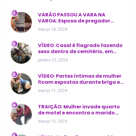
VARÃO PASSOU A VARA NA
VAROA: Esposa de pregador
evangélico descobre
março 18, 2024
relacionamento extra-conjugal
VÍDEO: Casal é flagrado fazendo
sexo dentro de cemitério, em
cima de túmulo no Maranhão
janeiro 22, 2024
VÍDEO: Partes íntimas de mulher
ficam expostas durante briga em
Manaus
março 11, 2024
TRAIÇÃO: Mulher invade quarto
de motel e encontra o marido
com outra na cama
março 15, 2024