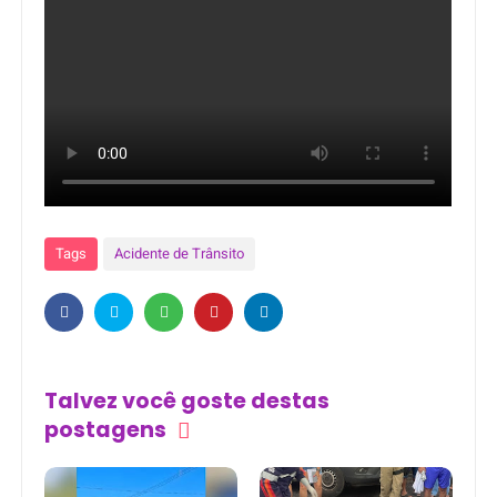
Tags
Acidente de Trânsito
Talvez você goste destas
postagens