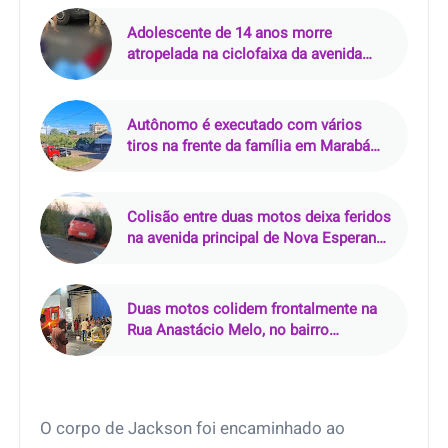
Adolescente de 14 anos morre
atropelada na ciclofaixa da avenida
Senador Lemos, em Belém (PA)
Autônomo é executado com vários
tiros na frente da família em Marabá
(PA); criminoso perguntou por ‘Júnior’
antes de atirar
Colisão entre duas motos deixa feridos
na avenida principal de Nova Esperança
do Piriá (PA)
Duas motos colidem frontalmente na
Rua Anastácio Melo, no bairro
Salgadinho, em Castanhal (PA)
O corpo de Jackson foi encaminhado ao