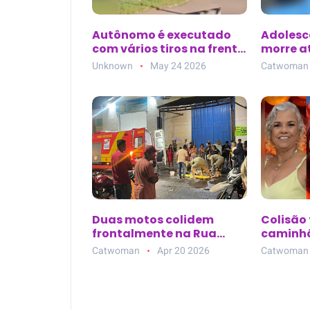
Autônomo é executado
Adolesc
com vários tiros na frente
morre a
da família em Marabá
ciclofa
Unknown
May 24 2026
Catwoman
(PA); criminoso
Senador
perguntou por ‘Júnior’
(PA)
antes de atirar
Duas motos colidem
Colisão 
frontalmente na Rua
caminhã
Anastácio Melo, no bairro
três mor
Catwoman
Apr 20 2026
Catwoman
Salgadinho, em
Castanhal (PA)