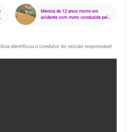
e
Menina de 12 anos morre em
acidente com moto conduzida pelo
pai em Vitória da Conquista
lícia identificou o condutor do veículo responsável