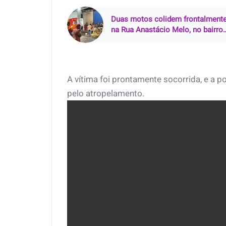
Duas motos colidem frontalment
na Rua Anastácio Melo, no bairro
Salgadinho, em Castanhal (PA)
A vítima foi prontamente socorrida, e a po
pelo atropelamento.