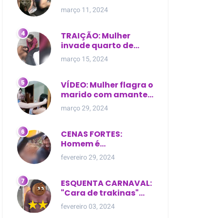
expostas durante
março 11, 2024
briga em Manaus
TRAIÇÃO: Mulher
invade quarto de
motel e encontra o
março 15, 2024
marido com outra na
cama
VÍDEO: Mulher flagra o
marido com amante
dentro da própria
março 29, 2024
residência
CENAS FORTES:
Homem é
brutalmente atacado
fevereiro 29, 2024
e morto a golpes de
facão em joão lisboa
ESQUENTA CARNAVAL:
"Cara de trakinas"
dança seminua no
fevereiro 03, 2024
meio da rua na Bahia