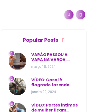
Popular Posts
VARÃO PASSOU A
VARA NA VAROA:
Esposa de pregador
março 18, 2024
evangélico descobre
relacionamento
extra-conjugal
VÍDEO: Casal é
flagrado fazendo
sexo dentro de
janeiro 22, 2024
cemitério, em cima de
túmulo no Maranhão
VÍDEO: Partes íntimas
de mulher ficam