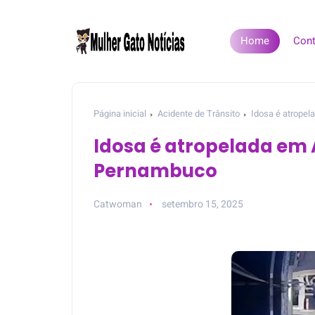
Home
Cont
Página inicial
Acidente de Trânsito
Idosa é atrope
Idosa é atropelada em 
Pernambuco
Catwoman
setembro 15, 2025