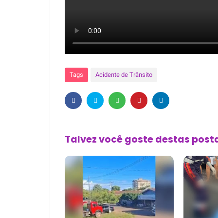
Tags
Acidente de Trânsito
Talvez você goste destas pos